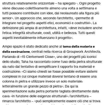
struttura relativamente orizzontale – ha spiegato -. Ogni progetto
viene discusso collettivamente almeno una volta a settimana e
tutti possono contribuire con idee, dal neolaureato alla figura più
senior». Un approccio che, secondo l’architetto, «permette di
integrare nel progetto aspetti etici, economici e costruttivi». La
definizione più ampia di architettura, infatti, «deve includere anche
l’etica: integrità strutturale, costi, utilità e bellezza. Tutti questi
aspetti inevitabilmente influenzano il progetto».
Ampio spazio è stato dedicato anche al
tema della materia e
della costruzione
, centrali nella ricerca di Groupwork Architects.
Parlando di «15 Clerkenwell Close», uno dei progetti più iconici
dello studio, Taha ha raccontato come l’uso della pietra strutturale
sia nato dal tentativo di semplificare il rapporto tra materiali e
costruzione: «Ci siamo chiesti se fosse possibile evitare sistemi
complessi in cui cinque materiali doversi tentano di essere una
colonna in pietra e utilizzare invece un solo materiale:
letteralmente un grande pezzo di pietra». Da qui la
sperimentazione sulla pietra portante tagliata direttamente dalla
cava «in funzione delle esigenze strutturali»: l’architettura –
rimarca l’architetto – «può semplicemente essere ciò che si trova