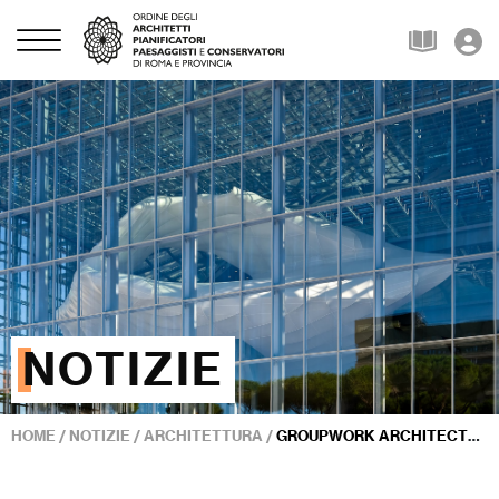
NOTIZIE
HOME
/
NOTIZIE
/
ARCHITETTURA
/
GROUPWORK ARCHITECTS, IL PROGETTO COME RICERCA CRITICA SULLA CITTÀ CONTEMPORANEA