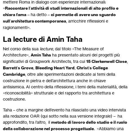
mettere Roma in dialogo con esperienze internazionali:
«
Raccontare l
’
attività di studi internazionali di alto profilo e
chiara fama
– ha detto –
ci permette di avere uno sguardo
sull
’
architettura contemporanea
, arricchire riflessioni e
ragionamenti».
La lecture di Amin Taha
Nel corso della sua
lecture
, dal titolo «The Measure of
Architecture»,
Amin Taha
ha presentato alcuni dei progetti più
significativi di Groupwork Architects, tra cui
15 Clerkenwell Close
,
Barrett
’
s Grove
,
Bleeding Heart Yard
,
Christ
’
s College
Cambridge
, oltre alle sperimentazioni dedicate ai temi della
costruzione in pietra e dell’architettura anche in chiave
antisismica. Al centro della riflessione, i temi della materialità, della
«riconoscibilità» strutturale e del rapporto tra architettura e
costruzione.
Taha – che a margine dell’evento ha rilasciato una video intervista
alla redazione OAR (qui sotto nella sua versione integrale) – ha
approfondito, tra l’altro, il
metodo di lavoro dello studio e il ruolo
della collaborazione nel processo progettuale
. «Abbiamo una