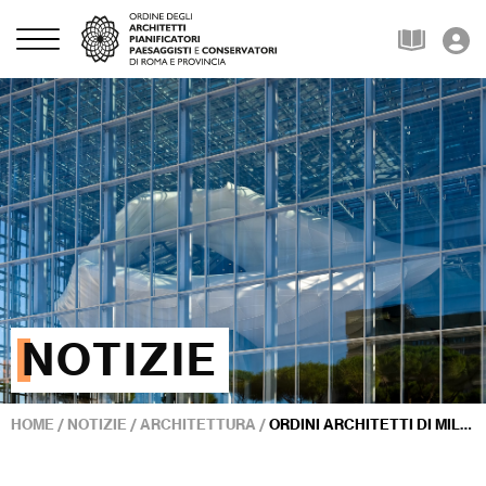
NOTIZIE
HOME
/
NOTIZIE
/
ARCHITETTURA
/
ORDINI ARCHITETTI DI MILANO E TORINO AL FUORISALONE: ECCO LE INIZIATIVE IN PROGRAMMA