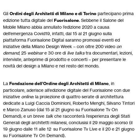
Gli
Ordini degli Architetti di Milano e di Torino
partecipano prima
edizione tutta digitale del
Fuorisalone
. Sebbene il Salone del
Mobile Milano abbia annullato l’edizione 2020 a causa
dell’emergenza Covid19, infatti, dal 15 al 21 giugno sulla
piattaforma Fuorisalone Digital saranno promossi eventi ed
iniziative della Milano Design Week – con oltre 200 video
on
demand
, 25
webinar
e 30 ore di
live talks
tra documentari, lezioni,
interviste, anteprime di prodotto e concerti – per presentare le
novità del design a Milano e nel resto del mondo.
La
Fondazione dell’Ordine degli Architetti di Milano
, in
particolare, aderisce all’edizione digitale del Fuorisalone con due
iniziative
online
: la proiezione di quattro serate di architettura
dedicate a Luigi Caccia Dominioni, Roberto Menghi, Silvano Tintori
e Marco Zanuso (dal 15 al 21 giugno su Fuorisalone Tv On
Demand); e un breve
talk
che racconterà l’esperienza degli Stati
Generali degli architetti milanesi, conclusisi il 29 maggio scorso (il
19 giugno dalle 11 alle 12 su Fuorisalone Tv Live e il 20 e 21 giugno
su Fuorisalone Tv On Demand).