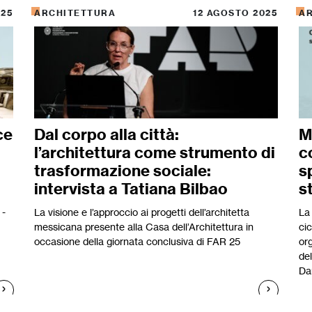
025
ARCHITETTURA
12 AGOSTO 2025
A
ce
Dal corpo alla città:
M
l’architettura come strumento di
c
trasformazione sociale:
s
intervista a Tatiana Bilbao
s
 -
La visione e l’approccio ai progetti dell’architetta
La 
messicana presente alla Casa dell’Architettura in
cic
occasione della giornata conclusiva di FAR 25
org
del
Da