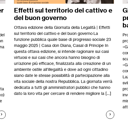
er
Effetti sul territorio del cattivo e
G
del buon governo
p
b
Ottava edizione della Giornata della Legalità | Effetti
sul territorio del cattivo e del buon governo La
del
Pr
funzione pubblica quale base di progresso sociale 23
on
pr
maggio 2025 | Casa don Diana, Casal di Principe In
una
«Gi
questa ottava edizione, si intende ragionare sui casi
co
virtuosi e sui casi che ancora hanno bisogno di
sc
un’azione più efficace, finalizzata alla creazione di un
«G
ambiente ostile all’illegalità e dove ad ogni cittadino
co
siano date le stesse possibilità di partecipazione alla
Laz
vita sociale della nostra Repubblica. La giornata verrà
svi
dedicata a tutti gli amministratori pubblici che hanno
tta
pr
dato la loro vita per cercare di rendere migliore la […]
co)
in
le
mis
att