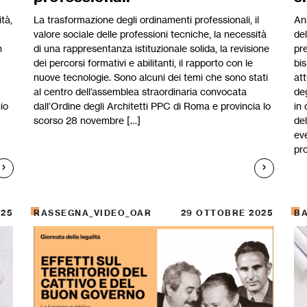
tà,
La trasformazione degli ordinamenti professionali, il
An
valore sociale delle professioni tecniche, la necessità
del
n
di una rappresentanza istituzionale solida, la revisione
pre
dei percorsi formativi e abilitanti, il rapporto con le
bi
nuove tecnologie. Sono alcuni dei temi che sono stati
at
al centro dell’assemblea straordinaria convocata
deg
io
dall’Ordine degli Architetti PPC di Roma e provincia lo
in
scorso 28 novembre […]
del
ev
pr
025
RASSEGNA_VIDEO_OAR
29 OTTOBRE 2025
BA