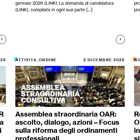
gennaio 2026 (LINK) La domanda di candidatura
pro
(LINK), compilata in ogni sua parte […]
pra
025
ATTIVITA_ORDINE
2 DICEMBRE 2025
N
AR
Assemblea straordinaria OAR:
R
la
ascolto, dialogo, azioni – Focus
O
i
sulla riforma degli ordinamenti
i
professionali
s