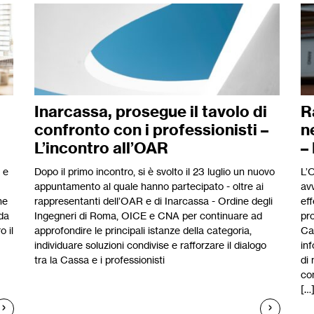
Inarcassa, prosegue il tavolo di
R
confronto con i professionisti –
n
L’incontro all’OAR
–
 e
Dopo il primo incontro, si è svolto il 23 luglio un nuovo
L’
appuntamento al quale hanno partecipato - oltre ai
avv
he
rappresentanti dell’OAR e di Inarcassa - Ordine degli
eff
ida
Ingegneri di Roma, OICE e CNA per continuare ad
pr
o il
approfondire le principali istanze della categoria,
Cap
individuare soluzioni condivise e rafforzare il dialogo
in
tra la Cassa e i professionisti
di 
co
[…