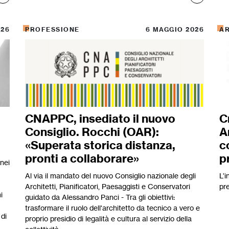
026
PROFESSIONE
6 MAGGIO 2026
A
CNAPPC, insediato il nuovo
C
Consiglio. Rocchi (OAR):
A
«Superata storica distanza,
c
pronti a collaborare»
p
 nei
Al via il mandato del nuovo Consiglio nazionale degli
L’i
Architetti, Pianificatori, Paesaggisti e Conservatori
pr
i
guidato da Alessandro Panci - Tra gli obiettivi:
trasformare il ruolo dell'architetto da tecnico a vero e
 di
proprio presidio di legalità e cultura al servizio della