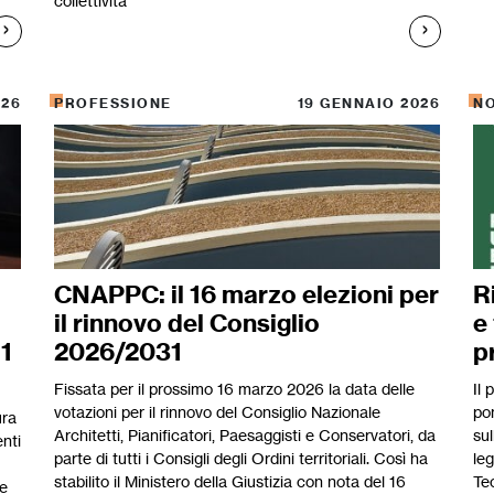
collettività
026
PROFESSIONE
19 GENNAIO 2026
N
CNAPPC: il 16 marzo elezioni per
R
il rinnovo del Consiglio
e 
11
2026/2031
p
Fissata per il prossimo 16 marzo 2026 la data delle
Il 
votazioni per il rinnovo del Consiglio Nazionale
po
ura
Architetti, Pianificatori, Paesaggisti e Conservatori, da
sul
enti
parte di tutti i Consigli degli Ordini territoriali. Così ha
leg
stabilito il Ministero della Giustizia con nota del 16
Tec
re