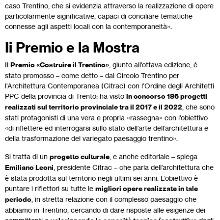
caso Trentino, che si evidenzia attraverso la realizzazione di opere
particolarmente significative, capaci di conciliare tematiche
connesse agli aspetti locali con la contemporaneità».
Ii Premio e la Mostra
Il
Premio «Costruire il Trentino»
, giunto all’ottava edizione, è
stato promosso – come detto – dal Circolo Trentino per
l’Architettura Contemporanea (Citrac) con l’Ordine degli Architetti
PPC della provincia di Trento: ha visto
in concorso 186 progetti
realizzati sul territorio provinciale tra il 2017 e il 2022
, che sono
stati protagonisti di una vera e propria «rassegna» con l’obiettivo
«di riflettere ed interrogarsi sullo stato dell’arte dell’architettura e
della trasformazione del variegato paesaggio trentino».
Si tratta di un
progetto culturale
, e anche editoriale – spiega
Emiliano Leoni
, presidente Citrac – che parla dell’architettura che
è stata prodotta sul territorio negli ultimi sei anni. L’obiettivo è
puntare i riflettori su tutte le
migliori opere realizzate in tale
periodo
, in stretta relazione con il complesso paesaggio che
abbiamo in Trentino, cercando di dare risposte alle esigenze dei