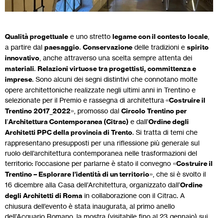
Qualità progettuale
e uno stretto
legame con il contesto locale
,
a partire dal
paesaggio
.
Conservazione
delle tradizioni e
spirito
innovativo
, anche attraverso una scelta sempre attenta dei
materiali
.
Relazioni virtuose tra progettisti, committenza e
imprese
. Sono alcuni dei segni distintivi che connotano molte
opere architettoniche realizzate negli ultimi anni in Trentino e
selezionate per il Premio e rassegna di architettura «
Costruire il
Trentino 2017_2022
», promosso dal
Circolo Trentino per
l
’
Architettura Contemporanea (Citrac)
e dall’
Ordine degli
Architetti PPC della provincia di Trento
. Si tratta di temi che
rappresentano presupposti per una riflessione più generale sul
ruolo dell’architettura contemporanea nelle trasformazioni del
territorio: l’occasione per parlarne è stato il convegno «
Costruire il
Trentino – Esplorare l’identità di un territorio
», che si è svolto il
16 dicembre alla Casa dell’Architettura, organizzato dall’
Ordine
degli Architetti di Roma
in collaborazione con il Citrac. A
chiusura dell’evento è stata inaugurata, al primo anello
dell’Acquario Romano, la mostra (visitabile fino al 23 gennaio) sui