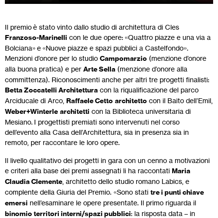
Il premio è stato vinto dallo studio di architettura di Cles
Franzoso-Marinelli
con le due opere: «Quattro piazze e una via a
Bolciana» e «Nuove piazze e spazi pubblici a Castelfondo».
Menzioni d’onore per lo studio
Campomarzio
(menzione d’onore
alla buona pratica) e per
Arte Sella
(menzione d’onore alla
committenza). Riconoscimenti anche per altri tre progetti finalisti:
Betta Zoccatelli Architettura
con la riqualificazione del parco
Arciducale di Arco,
Raffaele Cetto
architetto
con il Baito dell’Emil,
Weber+Winterle
architetti
con la Biblioteca universitaria di
Mesiano. I progettisti premiati sono intervenuti nel corso
dell’evento alla Casa dell’Architettura, sia in presenza sia in
remoto, per raccontare le loro opere.
Il livello qualitativo dei progetti in gara con un cenno a motivazioni
e criteri alla base dei premi assegnati li ha raccontati
Maria
Claudia Clemente
, architetto dello studio romano Labics, e
complente della Giuria del Premio. «Sono stati
tre i punti chiave
emersi
nell’esaminare le opere presentate. Il primo riguarda il
binomio territori interni/spazi pubblici
: la risposta data – in