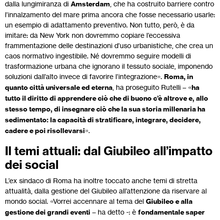
dalla lungimiranza di
Amsterdam
, che ha costruito barriere contro
l’innalzamento del mare prima ancora che fosse necessario usarle:
un esempio di adattamento preventivo. Non tutto, però, è da
imitare: da New York non dovremmo copiare l’eccessiva
frammentazione delle destinazioni d’uso urbanistiche, che crea un
caos normativo ingestibile. Né dovremmo seguire modelli di
trasformazione urbana che ignorano il tessuto sociale, imponendo
soluzioni dall’alto invece di favorire l’integrazione».
Roma, in
quanto città universale ed eterna
, ha proseguito Rutelli – «
ha
tutto il diritto di apprendere ciò che di buono c’è altrove e, allo
stesso tempo, di insegnare ciò che la sua storia millenaria ha
sedimentato: la capacità di stratificare, integrare, decidere,
cadere e poi risollevarsi
».
Il temi attuali: dal Giubileo all’impatto
dei social
L’ex sindaco di Roma ha inoltre toccato anche temi di stretta
attualità, dalla gestione del Giubileo all’attenzione da riservare al
mondo social. «Vorrei accennare al tema del
Giubileo e alla
gestione dei grandi eventi
– ha detto -: è
fondamentale saper