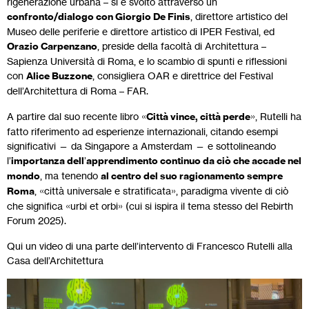
rigenerazione urbana – si è svolto attraverso un
confronto/dialogo con Giorgio De Finis
, direttore artistico del
Museo delle periferie e direttore artistico di IPER Festival, ed
Orazio Carpenzano
, preside della facoltà di Architettura –
Sapienza Università di Roma, e lo scambio di spunti e riflessioni
con
Alice Buzzone
, consigliera OAR e direttrice del Festival
dell’Architettura di Roma – FAR.
A partire dal suo recente libro «
Città vince, città perde
», Rutelli ha
fatto riferimento ad esperienze internazionali, citando esempi
significativi — da Singapore a Amsterdam — e sottolineando
l’
importanza dell
’
apprendimento continuo da ciò che accade nel
mondo
, ma tenendo
al centro del suo ragionamento sempre
Roma
, «città universale e stratificata», paradigma vivente di ciò
che significa «urbi et orbi» (cui si ispira il tema stesso del Rebirth
Forum 2025).
Qui un video di una parte dell’intervento di Francesco Rutelli alla
Casa dell’Architettura