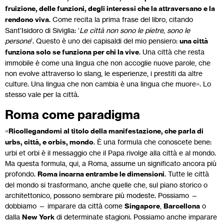
fruizione, delle funzioni, degli interessi che la attraversano e la
rendono viva
. Come recita la prima frase del libro, citando
Sant’Isidoro di Siviglia: ‘
Le città non sono le pietre, sono le
persone
’. Questo è uno dei capisaldi del mio pensiero:
una città
funziona solo se funziona per chi la vive
. Una città che resta
immobile è come una lingua che non accoglie nuove parole, che
non evolve attraverso lo slang, le esperienze, i prestiti da altre
culture. Una lingua che non cambia è una lingua che muore». Lo
stesso vale per la città.
Roma come paradigma
«
Ricollegandomi al titolo della manifestazione, che parla di
urbs, città, e orbis, mondo
. È una formula che conoscete bene:
urbi et orbi è il messaggio che il Papa rivolge alla città e al mondo.
Ma questa formula, qui, a Roma, assume un significato ancora più
profondo.
Roma incarna entrambe le dimensioni
. Tutte le città
del mondo si trasformano, anche quelle che, sul piano storico o
architettonico, possono sembrare più modeste. Possiamo —
dobbiamo — imparare da città come
Singapore
,
Barcellona
o
dalla
New York
di determinate stagioni. Possiamo anche imparare