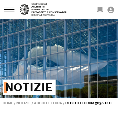
NOTIZIE
HOME
/
NOTIZIE
/
ARCHITETTURA
/
REBIRTH FORUM 2025. RUTELLI E LA CITTÀ CHE CAMBIA: «NON SI GOVERNA L’URBANO SENZA TRASFORMARLO»