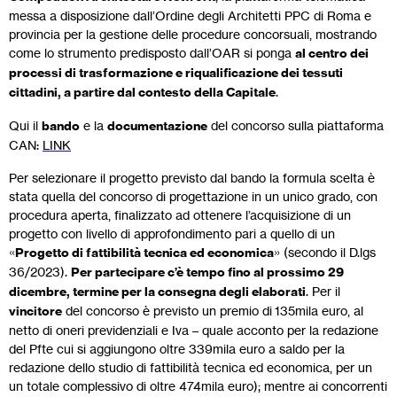
messa a disposizione dall’Ordine degli Architetti PPC di Roma e
provincia per la gestione delle procedure concorsuali, mostrando
come lo strumento predisposto dall’OAR si ponga
al centro dei
processi di trasformazione e riqualificazione dei tessuti
cittadini, a partire dal contesto della Capitale
.
Qui il
bando
e la
documentazione
del concorso sulla piattaforma
CAN:
LINK
Per selezionare il progetto previsto dal bando la formula scelta è
stata quella del concorso di progettazione in un unico grado, con
procedura aperta, finalizzato ad ottenere l’acquisizione di un
progetto con livello di approfondimento pari a quello di un
«
Progetto di fattibilità tecnica ed economica
» (secondo il D.lgs
36/2023).
Per partecipare c’è tempo fino al prossimo 29
dicembre, termine per la consegna degli elaborati
. Per il
vincitore
del concorso è previsto un premio di 135mila euro, al
netto di oneri previdenziali e Iva – quale acconto per la redazione
del Pfte cui si aggiungono oltre 339mila euro a saldo per la
redazione dello studio di fattibilità tecnica ed economica, per un
un totale complessivo di oltre 474mila euro); mentre ai concorrenti