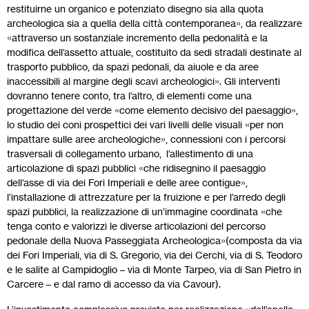
restituirne un organico e potenziato disegno sia alla quota
archeologica sia a quella della città contemporanea», da realizzare
«attraverso un sostanziale incremento della pedonalità e la
modifica dell’assetto attuale, costituito da sedi stradali destinate al
trasporto pubblico, da spazi pedonali, da aiuole e da aree
inaccessibili al margine degli scavi archeologici». Gli interventi
dovranno tenere conto, tra l’altro, di elementi come una
progettazione del verde «come elemento decisivo del paesaggio»,
lo studio dei coni prospettici dei vari livelli delle visuali «per non
impattare sulle aree archeologiche», connessioni con i percorsi
trasversali di collegamento urbano, l’allestimento di una
articolazione di spazi pubblici «che ridisegnino il paesaggio
dell’asse di via dei Fori Imperiali e delle aree contigue»,
l’installazione di attrezzature per la fruizione e per l’arredo degli
spazi pubblici, la realizzazione di un’immagine coordinata «che
tenga conto e valorizzi le diverse articolazioni del percorso
pedonale della Nuova Passeggiata Archeologica»(composta da via
dei Fori Imperiali, via di S. Gregorio, via dei Cerchi, via di S. Teodoro
e le salite al Campidoglio – via di Monte Tarpeo, via di San Pietro in
Carcere – e dal ramo di accesso da via Cavour).