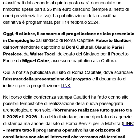
classificati dal secondo al quinto posto sarà riconosciuto un
rimborso spese pari a 25 mila euro ciascuno (sempre al netto di
oneri previdenziali e Iva). La pubblicazione della classifica
definitiva è programmata per il 14 febbraio 2024.
Oggi, 6 ottobre, il concorso di progettazione è stato presentato
in Campidoglio
dal sindaco di Roma Capitale,
Roberto Gualtieri
,
dal sovrintendente capitolino ai Beni Culturali,
Claudio Parisi
Presicce
, da
Walter Tocci
, delegato del Sindaco per il Progetto
Fori, e da
Miguel Gotor
, assessore capitolino alla Cultura.
Qui la notizia pubblicata sul sito di Roma Capitale, dove scaricare
l’
abstract della presentazione del progetto
e il documento di
indirizzi per la progettazione:
LINK
Nel corso della conferenza stampa Gualtieri ha fatto cenno alle
possibili tempistiche di realizzazione della nuova passeggiata
archeologica e non solo.
«Vorremmo realizzare tutto questo tra
il 2025 e il 2026 –
ha detto il sindaco, come riportato da agenzie
di stampa ma anche dal sito di Roma Servizi per la Mobilità (
LINK
)
–
mentre tutto il programma operativo ha un orizzonte di
consiliatura con alcuni interventi che verranno già terminati