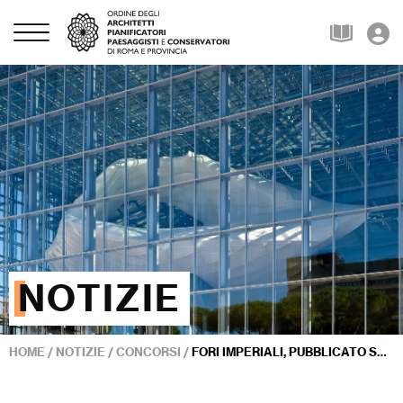
NOTIZIE
HOME
/
NOTIZIE
/
CONCORSI
/
FORI IMPERIALI, PUBBLICATO SU CAN IL BANDO PER LA NUOVA PASSEGGIATA ARCHEOLOGICA DI ROMA