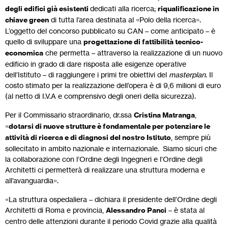
degli edifici già esistenti
dedicati alla ricerca;
riqualificazione in
chiave green
di tutta l’area destinata al «Polo della ricerca».
L’oggetto del concorso pubblicato su CAN – come anticipato – è
quello di sviluppare una
progettazione di fattibilità tecnico-
economica
che permetta – attraverso la realizzazione di un nuovo
edificio in grado di dare risposta alle esigenze operative
dell’Istituto – di raggiungere i primi tre obiettivi del
masterplan
. Il
costo stimato per la realizzazione dell’opera è di 9,6 milioni di euro
(al netto di I.V.A e comprensivo degli oneri della sicurezza).
Per il Commissario straordinario, dr.ssa
Cristina Matranga
,
«
dotarsi di nuove strutture è fondamentale per potenziare le
attività di ricerca e di diagnosi del nostro Istituto
, sempre più
sollecitato in ambito nazionale e internazionale. Siamo sicuri che
la collaborazione con l’Ordine degli Ingegneri e l’Ordine degli
Architetti ci permetterà di realizzare una struttura moderna e
all’avanguardia».
«La struttura ospedaliera – dichiara il presidente dell’Ordine degli
Architetti di Roma e provincia,
Alessandro Panci
– è stata al
centro delle attenzioni durante il periodo Covid grazie alla qualità