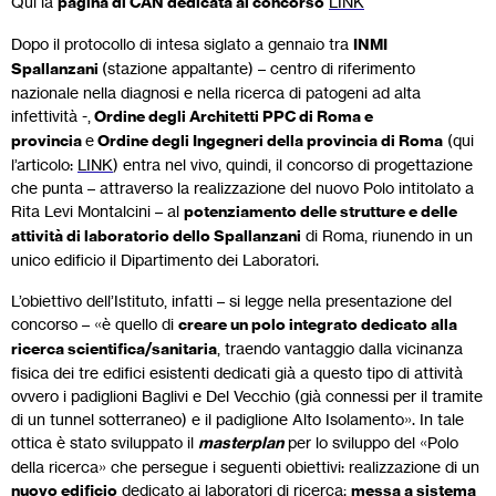
Qui la
pagina di CAN dedicata al concorso
LINK
Dopo il protocollo di intesa siglato a gennaio tra
INMI
Spallanzani
(stazione appaltante) – centro di riferimento
nazionale nella diagnosi e nella ricerca di patogeni ad alta
infettività -,
Ordine degli Architetti PPC di Roma e
provincia
e
Ordine degli Ingegneri della provincia di Roma
(qui
l’articolo:
LINK
) entra nel vivo, quindi, il concorso di progettazione
che punta – attraverso la realizzazione del nuovo Polo intitolato a
Rita Levi Montalcini – al
potenziamento delle strutture e delle
attività di laboratorio dello Spallanzani
di Roma, riunendo in un
unico edificio il Dipartimento dei Laboratori.
L’obiettivo dell’Istituto, infatti – si legge nella presentazione del
concorso – «è quello di
creare un polo integrato dedicato alla
ricerca scientifica/sanitaria
, traendo vantaggio dalla vicinanza
fisica dei tre edifici esistenti dedicati già a questo tipo di attività
ovvero i padiglioni Baglivi e Del Vecchio (già connessi per il tramite
di un tunnel sotterraneo) e il padiglione Alto Isolamento». In tale
ottica è stato sviluppato il
masterplan
per lo sviluppo del «Polo
della ricerca» che persegue i seguenti obiettivi: realizzazione di un
nuovo edificio
dedicato ai laboratori di ricerca;
messa a sistema