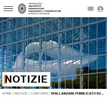
NOTIZIE
HOME
/
NOTIZIE
/
CONCORSI
/
SPALLANZANI: PUBBLICATO SU CAN IL BANDO DEL CONCORSO DI PROGETTAZIONE