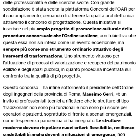
delle professionalità e delle ricerche svolte. Con grande
soddisfazione è stata scelta la piattaforma Concorsi dell’OAR per
il suo ampliamento, cercando di ottenere la qualità architettonica
attraverso il concorso di progettazione. Questa iniziativa si
inserisce nel più
ampio progetto di promozione culturale della
procedura concorsuale che l’Ordine sostiene
, con l’obiettivo che
questa essa non sia intesa come un evento eccezionale, ma
sempre più come uno strumento ordinario attuativo degli
interventi di trasformazione
. Uno strumento virtuoso per
l’attuazione di processi di valorizzazione e recupero del patrimonio
edilizio e degli spazi pubblici, in quanto procedura incentrata sul
confronto tra la qualità di più progetti».
Questo concorso – ha infine sottolineato il presidente dell’Ordine
degli Ingegneri della provincia di Roma,
Massimo Cerri
, «è un
invito ai professionisti tecnici a riflettere che le strutture di tipo
‘tradizionale’ non sono più funzionali e non sono più sicure per
operatori e pazienti, soprattutto di fronte a scenari emergenziali,
come l’esperienza pandemica ci ha insegnato.
Le strutture
moderne devono rispettare nuovi criteri: flessibilità, resilienza
e adattabilità anche davanti a situazioni di emergenza
, non