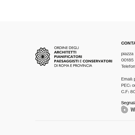
CONTA
piazza
00185
Telefo
Email: 
PEC: o
C.F: 8
Segnal