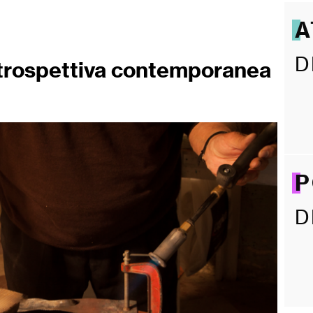
A
D
rospettiva contemporanea
P
D