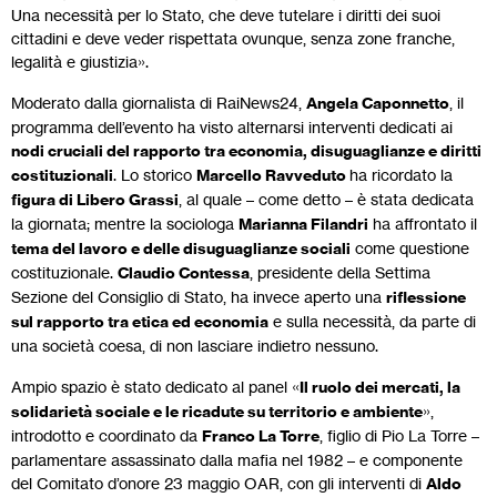
Una necessità per lo Stato, che deve tutelare i diritti dei suoi
cittadini e deve veder rispettata ovunque, senza zone franche,
legalità e giustizia».
Moderato dalla giornalista di RaiNews24,
Angela Caponnetto
, il
programma dell’evento ha visto alternarsi interventi dedicati ai
nodi cruciali del rapporto tra economia, disuguaglianze e diritti
costituzionali
. Lo storico
Marcello Ravveduto
ha ricordato la
figura di Libero Grassi
, al quale – come detto – è stata dedicata
la giornata; mentre la sociologa
Marianna Filandri
ha affrontato il
tema del lavoro e delle disuguaglianze sociali
come questione
costituzionale.
Claudio Contessa
, presidente della Settima
Sezione del Consiglio di Stato, ha invece aperto una
riflessione
sul rapporto tra etica ed economia
e sulla necessità, da parte di
una società coesa, di non lasciare indietro nessuno.
Ampio spazio è stato dedicato al panel «
Il ruolo dei mercati, la
solidarietà sociale e le ricadute su territorio e ambiente
»,
introdotto e coordinato da
Franco La Torre
, figlio di Pio La Torre –
parlamentare assassinato dalla mafia nel 1982 – e componente
del Comitato d’onore 23 maggio OAR, con gli interventi di
Aldo