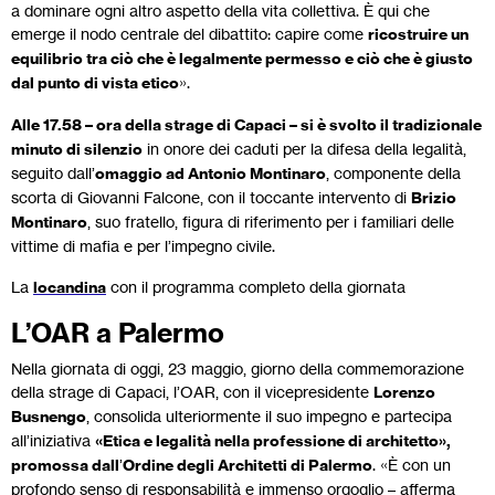
a dominare ogni altro aspetto della vita collettiva. È qui che
emerge il nodo centrale del dibattito: capire come
ricostruire un
equilibrio tra ciò che è legalmente permesso e ciò che è giusto
dal punto di vista etico
».
Alle 17.58 – ora della strage di Capaci – si è svolto il tradizionale
minuto di silenzio
in onore dei caduti per la difesa della legalità,
seguito dall’
omaggio ad Antonio Montinaro
, componente della
scorta di Giovanni Falcone, con il toccante intervento di
Brizio
Montinaro
, suo fratello, figura di riferimento per i familiari delle
vittime di mafia e per l’impegno civile.
La
locandina
con il programma completo della giornata
L’OAR a Palermo
Nella giornata di oggi, 23 maggio, giorno della commemorazione
della strage di Capaci, l’OAR, con il vicepresidente
Lorenzo
Busnengo
, consolida ulteriormente il suo impegno e partecipa
all’iniziativa
«Etica e legalità nella professione di architetto»,
promossa dall
’
Ordine degli Architetti di Palermo
. «È con un
profondo senso di responsabilità e immenso orgoglio – afferma