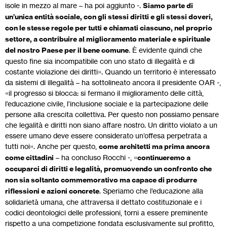
isole in mezzo al mare – ha poi aggiunto -.
Siamo parte di
un’unica entità sociale, con gli stessi diritti e gli stessi doveri,
con le stesse regole per tutti e chiamati ciascuno, nel proprio
settore, a contribuire al miglioramento materiale e spirituale
del nostro Paese per il bene comune
. È evidente quindi che
questo fine sia incompatibile con uno stato di illegalità e di
costante violazione dei diritti». Quando un territorio è interessato
da sistemi di illegalità – ha sottolineato ancora il presidente OAR -,
«il progresso si blocca: si fermano il miglioramento delle città,
l’educazione civile, l’inclusione sociale e la partecipazione delle
persone alla crescita collettiva. Per questo non possiamo pensare
che legalità e diritti non siano affare nostro. Un diritto violato a un
essere umano deve essere considerato un’offesa perpetrata a
tutti noi». Anche per questo,
come architetti ma prima ancora
come cittadini
– ha concluso Rocchi -, «
continueremo a
occuparci di diritti e legalità, promuovendo un confronto che
non sia soltanto commemorativo ma capace di produrre
riflessioni e azioni concrete
. Speriamo che l’educazione alla
solidarietà umana, che attraversa il dettato costituzionale e i
codici deontologici delle professioni, torni a essere preminente
rispetto a una competizione fondata esclusivamente sul profitto,