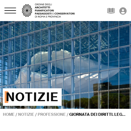
NOTIZIE
HOME
/
NOTIZIE
/
PROFESSIONE
/
GIORNATA DEI DIRITTI. LEGALITÀ, ECONOMIA, SOLIDARIETÀ, COSTITUZIONE: L’EVENTO OAR ALL’ARCHIVIO STORICO DEL QUIRINALE