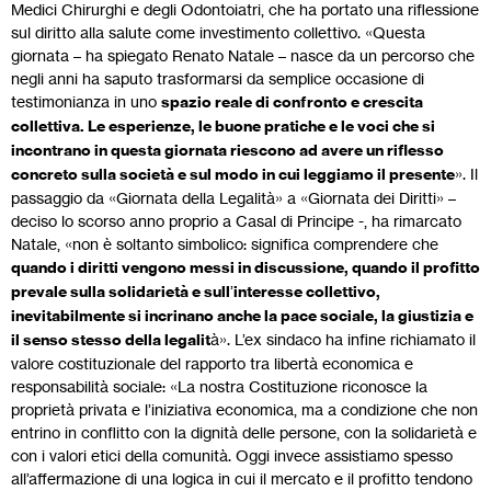
Medici Chirurghi e degli Odontoiatri, che ha portato una riflessione
sul diritto alla salute come investimento collettivo. «Questa
giornata – ha spiegato Renato Natale – nasce da un percorso che
negli anni ha saputo trasformarsi da semplice occasione di
testimonianza in uno
spazio reale di confronto e crescita
collettiva. Le esperienze, le buone pratiche e le voci che si
incontrano in questa giornata riescono ad avere un riflesso
concreto sulla società e sul modo in cui leggiamo il presente
». Il
passaggio da «Giornata della Legalità» a «Giornata dei Diritti» –
deciso lo scorso anno proprio a Casal di Principe -, ha rimarcato
Natale, «non è soltanto simbolico: significa comprendere che
quando i diritti vengono messi in discussione, quando il profitto
prevale sulla solidarietà e sull
’
interesse collettivo,
inevitabilmente si incrinano anche la pace sociale, la giustizia e
il senso stesso della legalit
à». L’ex sindaco ha infine richiamato il
valore costituzionale del rapporto tra libertà economica e
responsabilità sociale: «La nostra Costituzione riconosce la
proprietà privata e l’iniziativa economica, ma a condizione che non
entrino in conflitto con la dignità delle persone, con la solidarietà e
con i valori etici della comunità. Oggi invece assistiamo spesso
all’affermazione di una logica in cui il mercato e il profitto tendono