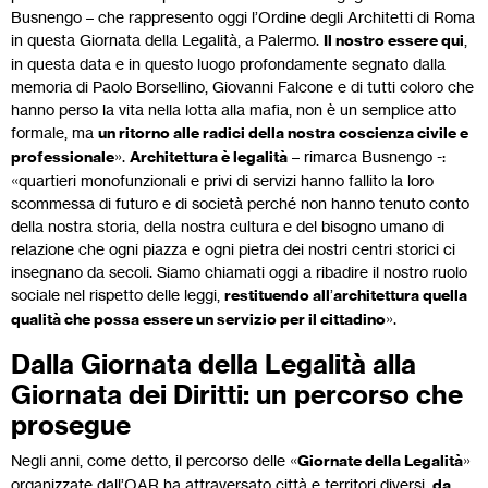
Busnengo – che rappresento oggi l’Ordine degli Architetti di Roma
in questa Giornata della Legalità, a Palermo.
Il nostro essere qui
,
in questa data e in questo luogo profondamente segnato dalla
memoria di Paolo Borsellino, Giovanni Falcone e di tutti coloro che
hanno perso la vita nella lotta alla mafia, non è un semplice atto
formale, ma
un ritorno alle radici della nostra coscienza civile e
professionale
».
Architettura è legalità
– rimarca Busnengo -:
«quartieri monofunzionali e privi di servizi hanno fallito la loro
scommessa di futuro e di società perché non hanno tenuto conto
della nostra storia, della nostra cultura e del bisogno umano di
relazione che ogni piazza e ogni pietra dei nostri centri storici ci
insegnano da secoli. Siamo chiamati oggi a ribadire il nostro ruolo
sociale nel rispetto delle leggi,
restituendo all
’
architettura quella
qualità che possa essere un servizio per il cittadino
».
Dalla Giornata della Legalità alla
Giornata dei Diritti: un percorso che
prosegue
Negli anni, come detto, il percorso delle «
Giornate della Legalità
»
organizzate dall’OAR ha attraversato città e territori diversi,
da