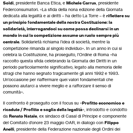
Soldi
, presidente Banca Etica, e
Michele Carrus
, presidente
Federconsumatori. «La sfida della nona edizione della Giornata
dedicata alla legalità e ai diritti – ha detto La Torre – è
riflettere su
un principio fondamentale della nostra Costituzione: la
solidarietà, interrogandoci su come possa declinarsi in un
mondo in cui la competizione assume un ruolo sempre più
centrale
. Solidarietà richiama l’idea di società, mentre la
competizione rimanda al singolo individuo». In un anno in cui si
celebra la Costituzione, ha proseguito, l’Ordine di Roma «ha
raccolto questa sfida celebrando la Giornata dei Diritti in un
periodo particolarmente significativo, legato alla memoria delle
stragi che hanno segnato tragicamente gli anni 1992 e 1993.
Un’occasione per riaffermare quei valori fondamentali che
possono aiutarci a vivere meglio e a rafforzare il senso di
comunità».
Il confronto è proseguito con il focus su «
Profitto economico e
ricadute / Profitto e soglia della legalità
», introdotto e condotto
da
Renato Natale
, ex sindaco di Casal di Principe e componente
del Comitato d’onore 23 maggio OAR, in dialogo con
Filippo
Anelli
, presidente della Federazione nazionale degli Ordini dei