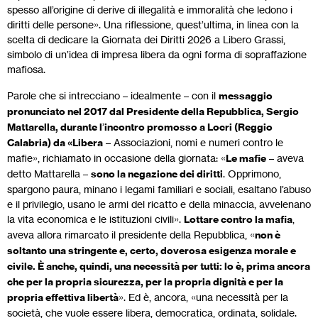
spesso all’origine di derive di illegalità e immoralità che ledono i
diritti delle persone». Una riflessione, quest’ultima, in linea con la
scelta di dedicare la Giornata dei Diritti 2026 a Libero Grassi,
simbolo di un’idea di impresa libera da ogni forma di sopraffazione
mafiosa.
Parole che si intrecciano – idealmente – con il
messaggio
pronunciato nel 2017 dal Presidente della Repubblica, Sergio
Mattarella, durante l
’
incontro promosso a Locri (Reggio
Calabria) da «Libera
– Associazioni, nomi e numeri contro le
mafie», richiamato in occasione della giornata: «
Le mafie
– aveva
detto Mattarella –
sono la negazione dei diritti
. Opprimono,
spargono paura, minano i legami familiari e sociali, esaltano l’abuso
e il privilegio, usano le armi del ricatto e della minaccia, avvelenano
la vita economica e le istituzioni civili».
Lottare contro la mafia
,
aveva allora rimarcato il presidente della Repubblica, «
non è
soltanto una stringente e, certo, doverosa esigenza morale e
civile. È anche, quindi, una necessità per tutti: lo è, prima ancora
che per la propria sicurezza, per la propria dignità e per la
propria effettiva libertà
». Ed è, ancora, «una necessità per la
società, che vuole essere libera, democratica, ordinata, solidale.