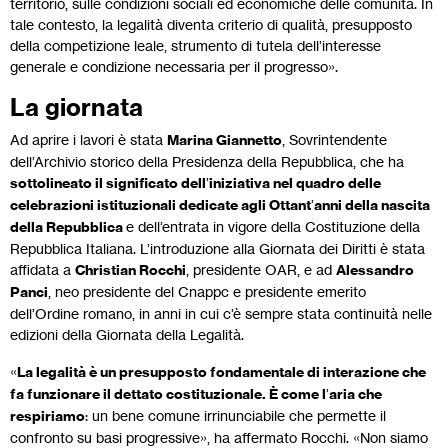
territorio, sulle condizioni sociali ed economiche delle comunità. In
tale contesto, la legalità diventa criterio di qualità, presupposto
della competizione leale, strumento di tutela dell’interesse
generale e condizione necessaria per il progresso».
La giornata
Ad aprire i lavori è stata
Marina Giannetto
, Sovrintendente
dell’Archivio storico della Presidenza della Repubblica, che ha
sottolineato il significato dell
’
iniziativa nel quadro delle
celebrazioni istituzionali dedicate agli Ottant
’
anni della nascita
della Repubblica
e dell’entrata in vigore della Costituzione della
Repubblica Italiana. L’introduzione alla Giornata dei Diritti è stata
affidata a
Christian Rocchi
, presidente OAR, e ad
Alessandro
Panci
, neo presidente del Cnappc e presidente emerito
dell’Ordine romano, in anni in cui c’è sempre stata continuità nelle
edizioni della Giornata della Legalità.
«
La legalità è un presupposto fondamentale di interazione che
fa funzionare il dettato costituzionale. È come l
’
aria che
respiriamo
: un bene comune irrinunciabile che permette il
confronto su basi progressive», ha affermato Rocchi. «Non siamo