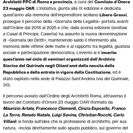
Architetti PPC di Roma e provincia
, a cura del
Comitato d
’
Onore
23 maggio OAR
. L’iniziativa, giunta alla IX edizione e dedicata
quest’anno alla memoria dell’imprenditore siciliano
Libero Grassi
,
prosegue il percorso della «Giornata della Legalità» portata avanti
dall’Ordine dal 2018 al 2025 e che, dalla scorsa edizione (svoltasi
a Casal di Principe, Caserta) ha assunto la nuova denominazione
di «Giornata dei Diritti», mantenendo saldo il riferimento alla
memoria delle vittime delle mafie e al rapporto tra legalità, giustizia
sociale e partecipazione democratica. L’evento si è
inserito
quest’anno nel ciclo di seminari organizzati dall
’
Archivio
Storico del Quirinale negli Ottant
’
anni della nascita della
Repubblica e della entrata in vigore della Costituzione
, ed è
stato ospitato nella sede di Palazzo Sant’Andrea (via del Quirinale,
30).
Il percorso avviato dall’Ordine degli Architetti Roma, attraverso il
lavoro del Comitato d’Onore 23 maggio OAR (formato da
Maurizio Artale, Francesco Clementi, Cinzia Esposito, Franco
La Torre, Renato Natale, Luigi Savina, Christian Rocchi, Carlo
Villani
) si fonda sull’idea che la professione di architetto, per sua
natura, «incida direttamente sullo spazio pubblico, sul governo del