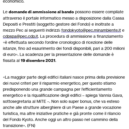
economico.
Le
domande di ammissione al bando
possono essere compilate
attraverso il portale informatico messo a disposizione dalla Cassa
Depositi e Prestiti (soggetto gestore del Fondo) e inoltrate a
mezzo Pec ai seguenti indirizzi:
fondokyoto@pec.minambiente.it
e
cdpspa@pec.cdp.it
. La procedura di ammissione a finanziamento
«è effettuata secondo l’ordine cronologico di ricezione delle
istanze, fino ad esaurimento dei fondi disponibili, pari a 200 milioni
di euro». La scadenza per la presentazione delle domande è
fissata al
19 dicembre 2021
.
«La maggior parte degli edifici italiani nasce prima della previsione
dei nuovi criteri per il risparmio energetico, per questo stiamo
predisponendo una grande campagna per l’efficientamento
energetico e la riqualificazione degli edifici – spiega Vannia Gava,
sottosegretaria al MiTE –. Non solo super bonus, che va esteso
anche alle strutture alberghiere di un Paese a grande vocazione
turistica, ma altre iniziative pratiche e già pronte come il rilancio
del Fondo Kyoto. Anche oggi un altro passo nel cammino della
transizione». (FN)