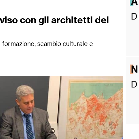
A
D
so con gli architetti del
u formazione, scambio culturale e
D