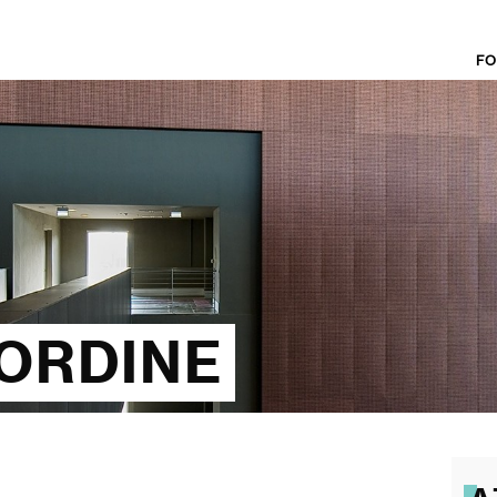
FO
'ORDINE