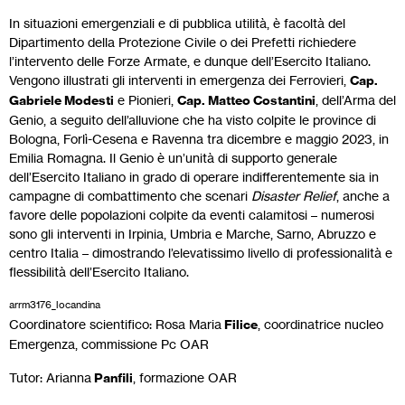
In situazioni emergenziali e di pubblica utilità, è facoltà del
Dipartimento della Protezione Civile o dei Prefetti richiedere
l’intervento delle Forze Armate, e dunque dell’Esercito Italiano.
Vengono illustrati gli interventi in emergenza dei Ferrovieri,
Cap.
Gabriele Modesti
e Pionieri,
Cap. Matteo Costantini
, dell’Arma del
Genio, a seguito dell’alluvione che ha visto colpite le province di
Bologna, Forlì-Cesena e Ravenna tra dicembre e maggio 2023, in
Emilia Romagna. Il Genio è un’unità di supporto generale
dell’Esercito Italiano in grado di operare indifferentemente sia in
campagne di combattimento che scenari
Disaster Relief
, anche a
favore delle popolazioni colpite da eventi calamitosi – numerosi
sono gli interventi in Irpinia, Umbria e Marche, Sarno, Abruzzo e
centro Italia – dimostrando l’elevatissimo livello di professionalità e
flessibilità dell’Esercito Italiano.
arrm3176_locandina
Download
Coordinatore scientifico: Rosa Maria
Filice
, coordinatrice nucleo
Emergenza, commissione Pc OAR
Tutor: Arianna
Panfili
, formazione OAR