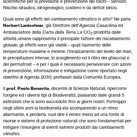
scientifiche per la previsione e prevenzione dei rischi – Servizio
Rischio idraulico, idrogeologico, costiero e da deficit idrico.
Quali sono gli effetti del cambiamento climatico in atto? Ne parla
Norbert Lantschner
, già Direttore dell’
Agenzia Casaclima
ed
Ambasciatore della
Carta della Terra
. La CO
prodotta dalle
2
attività umane rappresenta il principale fattore del riscaldamento
globale; gli effetti sono già visibili – quali l’aumento delle
temperature massime e minime, l’innalzamento del livello dei mari,
le precipitazioni intense, lo scioglimento ed il ritiro dei ghiacciai e
del permafrost – e per i quali è necessario perseverare con azioni
di prevenzione, informazione e mitigazione come riportato negli
obiettivi di Agenda 2030, prefissati dalla Comunità Europea.
Il
prof. Paolo Bonavita
, docente di Scienze Naturali, ripercorre
l’origine ed i diversi tipi di Biodiversità, passando dalle grandi 5
estinzioni che si sono succedute fino ai giorni nostri. Purtroppo
negli ultimi anni la biodiversità sta scomparendo a un ritmo
allarmante, e perderla, vuol dire il venire meno ad una fonte di
risorse e sistemi di protezione naturali che sono fondamentali per
mitigare l’insorgere di eventi estremi prodotti dai cambiamenti
climatici.