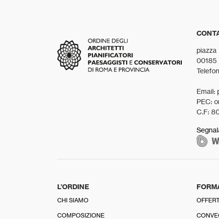
CONTA
piazza
00185
Telefo
Email: 
PEC: o
C.F: 8
Segnal
L’ORDINE
FORM
CHI SIAMO
OFFERT
COMPOSIZIONE
CONVE