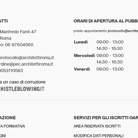
TTI
ORARI DI APERTURA AL PUBB
previo appuntamento
protocollo@architet
 Manfredo Fanti 47
 Roma
Lunedì
09:00 - 13:00
no: 06 97604560
14:30 - 16:30
Mercoledì
09:00 - 13:00
protocollo@architettiroma.it
14:30 - 16:30
rdine@pec.architettiroma.it
Venerdì
09:00 - 13:00
0053110583
a un caso di corruzione
AZIONE
SERVIZI PER GLI ISCRITTI OA
A FORMATIVA
AREA RISERVATA ISCRITTI
GNI
MODIFICA DATI PERSONALI