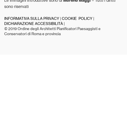
Le immagini introduttive sono di
Moreno Maggi
– Tutti i diritti
sono riservati
INFORMATIVA SULLA PRIVACY
|
COOKIE POLICY
|
DICHIARAZIONE ACCESSIBILITÀ
|
© 2019 Ordine degli Architetti Pianificatori Paesaggisti e
Conservatori di Roma e provincia