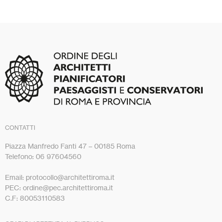
CONTATTI
Piazza Manfredo Fanti 47 – 00185 Roma
Telefono: 06 97604560
Email: protocollo@architettiroma.it
PEC: ordine@pec.architettiroma.it
C.F: 80053110583