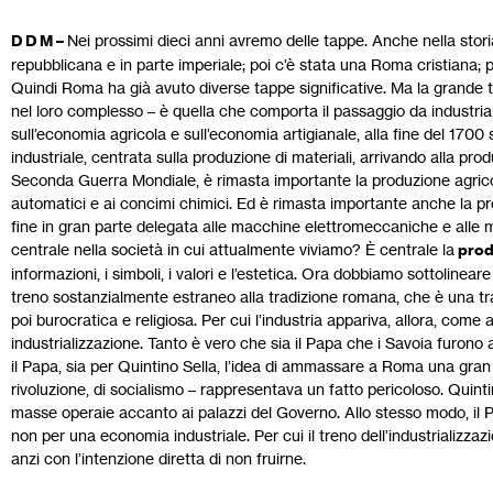
D D M –
Nei prossimi dieci anni avremo delle tappe. Anche nella stori
repubblicana e in parte imperiale; poi c’è stata una Roma cristiana;
Quindi Roma ha già avuto diverse tappe significative. Ma la grande t
nel loro complesso – è quella che comporta il passaggio da industriale
sull’economia agricola e sull’economia artigianale, alla fine del 17
industriale, centrata sulla produzione di materiali, arrivando alla produ
Seconda Guerra Mondiale, è rimasta importante la produzione agrico
automatici e ai concimi chimici. Ed è rimasta importante anche la pr
fine in gran parte delegata alle macchine elettromeccaniche e alle mac
centrale nella società in cui attualmente viviamo? È centrale la
produ
informazioni, i simboli, i valori e l’estetica. Ora dobbiamo sottolinear
treno sostanzialmente estraneo alla tradizione romana, che è una tra
poi burocratica e religiosa. Per cui l’industria appariva, allora, come
industrializzazione. Tanto è vero che sia il Papa che i Savoia furono 
il Papa, sia per Quintino Sella, l’idea di ammassare a Roma una gran qu
rivoluzione, di socialismo – rappresentava un fatto pericoloso. Qui
masse operaie accanto ai palazzi del Governo. Allo stesso modo, il 
non per una economia industriale. Per cui il treno dell’industrializza
anzi con l’intenzione diretta di non fruirne.