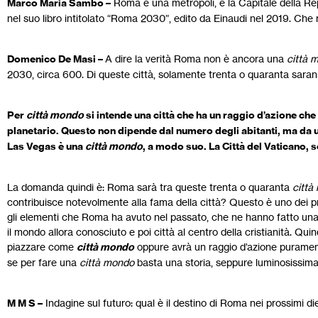
Marco Maria Sambo –
Roma è una metropoli, è la Capitale della Rep
nel suo libro intitolato “Roma 2030”, edito da Einaudi nel 2019. Che
Domenico De Masi –
A dire la verità Roma non è ancora una
città 
2030, circa 600. Di queste città, solamente trenta o quaranta sar
Per
città mondo
si intende una città che ha un raggio d’azione ch
planetario. Questo non dipende dal numero degli abitanti, ma da u
Las Vegas è una
città mondo
, a modo suo. La Città del Vaticano, 
La domanda quindi è: Roma sarà tra queste trenta o quaranta
città
contribuisce notevolmente alla fama della città? Questo è uno dei prob
gli elementi che Roma ha avuto nel passato, che ne hanno fatto una 
il mondo allora conosciuto e poi città al centro della cristianità. Qui
piazzare come
città mondo
oppure avrà un raggio d’azione puramen
se per fare una
città mondo
basta una storia, seppure luminosissima,
M M S –
Indagine sul futuro: qual è il destino di Roma nei prossimi di