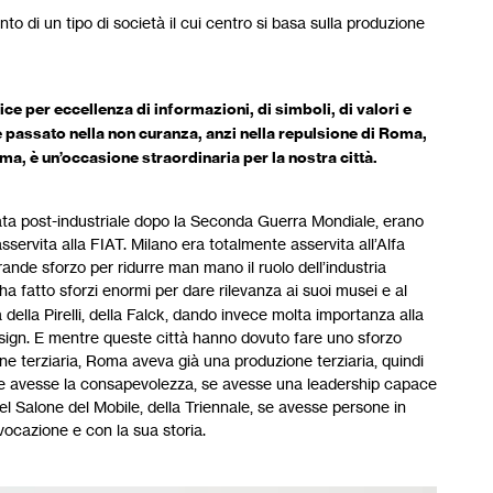
nto di un tipo di società il cui centro si basa sulla produzione
ice per eccellenza di informazioni, di simboli, di valori e
 è passato nella non curanza, anzi nella repulsione di Roma,
ma, è un’occasione straordinaria per la nostra città.
data post-industriale dopo la Seconda Guerra Mondiale, erano
sservita alla FIAT. Milano era totalmente asservita all’Alfa
rande sforzo per ridurre man mano il ruolo dell’industria
 ha fatto sforzi enormi per dare rilevanza ai suoi musei e al
della Pirelli, della Falck, dando invece molta importanza alla
design. E mentre queste città hanno dovuto fare uno sforzo
e terziaria, Roma aveva già una produzione terziaria, quindi
ne avesse la consapevolezza, se avesse una leadership capace
del Salone del Mobile, della Triennale, se avesse persone in
 vocazione e con la sua storia.