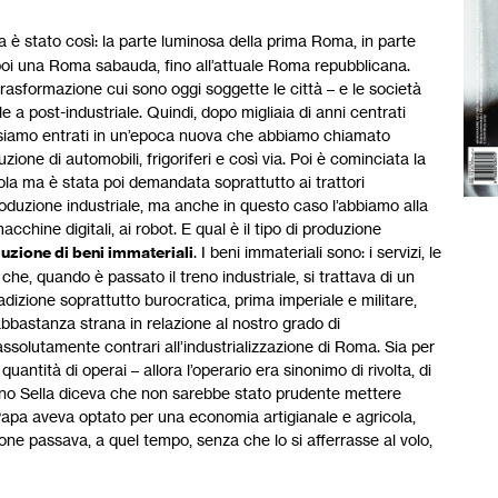
a è stato così: la parte luminosa della prima Roma, in parte
 poi una Roma sabauda, fino all’attuale Roma repubblicana.
rasformazione cui sono oggi soggette le città – e le società
 a post-industriale. Quindi, dopo migliaia di anni centrati
00 siamo entrati in un’epoca nuova che abbiamo chiamato
zione di automobili, frigoriferi e così via. Poi è cominciata la
la ma è stata poi demandata soprattutto ai trattori
oduzione industriale, ma anche in questo caso l’abbiamo alla
chine digitali, ai robot. E qual è il tipo di produzione
zione di beni immateriali
. I beni immateriali sono: i servizi, le
e che, quando è passato il treno industriale, si trattava di un
dizione soprattutto burocratica, prima imperiale e militare,
 abbastanza strana in relazione al nostro grado di
assolutamente contrari all’industrializzazione di Roma. Sia per
antità di operai – allora l’operario era sinonimo di rivolta, di
ntino Sella diceva che non sarebbe stato prudente mettere
Papa aveva optato per una economia artigianale e agricola,
zione passava, a quel tempo, senza che lo si afferrasse al volo,