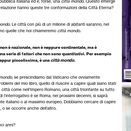
ubblica italiana ed è, forse, una
città mondo
. Questo emerge
 relazione hanno queste tre conformazioni della Città Eterna?
mondo
. Le città con più di un milione di abitanti saranno, nel
anno quelle che noi chiameremo
città mondo
.
e non è nazionale, non è neppure continentale, ma è
na serie di fattori che non sono quantitativi. Per esempio
seppur piccolissima, è una
città mondo
.
 mondo
, se prescindiamo dal Vaticano che ovviamente
lemi del mio libro, quello di riuscire a capire quali siano stati
città come nell’Impero Romano, una città trionfante su tutto
ndi l’interrogativo è se Roma, nei prossimi decenni, si saprà
te italiano o al massimo europeo. Dobbiamo cercare di capire
 o se occorre anche dell’altro.
eci anni?