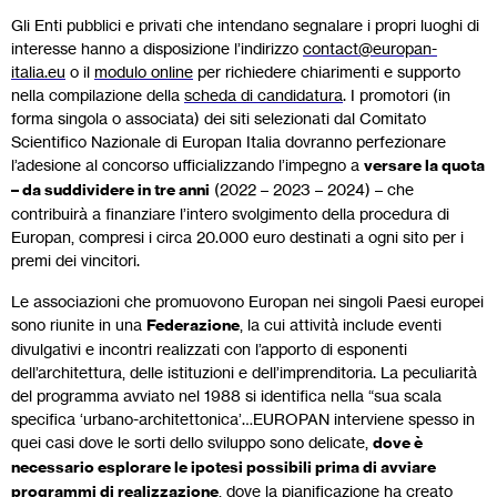
Gli Enti pubblici e privati che intendano segnalare i propri luoghi di
interesse hanno a disposizione l’indirizzo
contact@europan-
italia.eu
o il
modulo online
per richiedere chiarimenti e supporto
nella compilazione della
scheda di candidatura
. I promotori (in
forma singola o associata) dei siti selezionati dal Comitato
Scientifico Nazionale di Europan Italia dovranno perfezionare
l’adesione al concorso ufficializzando l’impegno a
versare la quota
– da suddividere in tre anni
(2022 – 2023 – 2024) – che
contribuirà a finanziare l’intero svolgimento della procedura di
Europan, compresi i circa 20.000 euro destinati a ogni sito per i
premi dei vincitori.
Le associazioni che promuovono Europan nei singoli Paesi europei
sono riunite in una
Federazione
, la cui attività include eventi
divulgativi e incontri realizzati con l’apporto di esponenti
dell’architettura, delle istituzioni e dell’imprenditoria. La peculiarità
del programma avviato nel 1988 si identifica nella “sua scala
specifica ‘urbano-architettonica’…EUROPAN interviene spesso in
quei casi dove le sorti dello sviluppo sono delicate,
dove è
necessario esplorare le ipotesi possibili prima di avviare
programmi di realizzazione
, dove la pianificazione ha creato