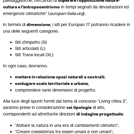
paesaggistiche, cercando di
superare l’opposizione natura-
cultura e l’antropocentrismo
in tempi segnati da devastazioni ed
emergenze climatiche” (
europan-italia.org
).
In termini di
dimensione
, i siti per Europan 17 potranno ricadere in
una delle seguenti categorie:
Siti d’impatto (S)
Siti articolati (L)
Siti Trans-locali (XL)
In ogni caso, dovranno:
mettere in relazione spazi naturali e costruiti
;
coniugare scala territoriale e urbana
;
comprendere varie dimensioni di progetto.
Alla luce degli spunti forniti dal tema di concorso “Living cities 2”,
saranno prese in considerazione
sei tipologie
di sito,
corrispondenti ad altrettante direzioni
di indagine progettuale
:
“Abitare la natura in una era di cambiamenti climatici”;
“Creare coesistenza tra esseri umani e non umani”;