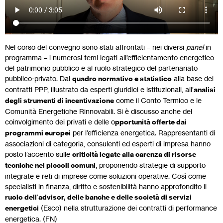
Nel corso del convegno sono stati affrontati – nei diversi
panel
in
programma – i numerosi temi legati all’efficientamento energetico
del patrimonio pubblico e al ruolo strategico del partenariato
pubblico-privato. Dal
quadro normativo e statistico
alla base dei
contratti PPP, illustrato da esperti giuridici e istituzionali, all’
analisi
degli strumenti di incentivazione
come il Conto Termico e le
Comunità Energetiche Rinnovabili. Si è discusso anche del
coinvolgimento dei privati e delle o
pportunità offerte dai
programmi europei
per l’efficienza energetica. Rappresentanti di
associazioni di categoria, consulenti ed esperti di impresa hanno
posto l’accento sulle
criticità legate alla carenza di risorse
tecniche nei piccoli comuni
, proponendo strategie di supporto
integrate e reti di imprese come soluzioni operative. Così come
specialisti in finanza, diritto e sostenibilità hanno approfondito il
ruolo dell
’
advisor, delle banche e delle società di servizi
energetici
(Esco) nella strutturazione dei contratti di performance
energetica. (FN)