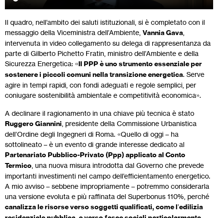
Il quadro, nell’ambito dei saluti istituzionali, si è completato con il
messaggio della Viceministra dell’Ambiente,
Vannia Gava
,
intervenuta in video collegamento su delega di rappresentanza da
parte di Gilberto Pichetto Fratin, ministro dell’Ambiente e della
Sicurezza Energetica: «
Il PPP è uno strumento essenziale per
sostenere i piccoli comuni nella transizione energetica
. Serve
agire in tempi rapidi, con fondi adeguati e regole semplici, per
coniugare sostenibilità ambientale e competitività economica».
A declinare il ragionamento in una chiave più tecnica è stato
Ruggero Giannini
, presidente della Commissione Urbanistica
dell’Ordine degli Ingegneri di Roma. «Quello di oggi – ha
sottolineato – è un evento di grande interesse dedicato al
Partenariato Pubblico-Privato (Ppp) applicato al Conto
Termico
, una nuova misura introdotta dal Governo che prevede
importanti investimenti nel campo dell’efficientamento energetico.
A mio avviso – sebbene impropriamente – potremmo considerarla
una versione evoluta e più raffinata del Superbonus 110%, perché
canalizza le risorse verso soggetti qualificati, come l
’
edilizia
residenziale pubblica, e verso fasce sociali particolarmente