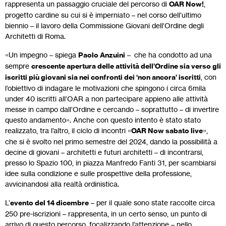
rappresenta un passaggio cruciale del percorso di
OAR Now!
,
progetto cardine su cui si è imperniato – nel corso dell’ultimo
biennio – il lavoro della Commissione Giovani dell’Ordine degli
Architetti di Roma.
«Un impegno – spiega
Paolo Anzuini
– che ha condotto ad una
sempre
crescente apertura delle attività dell’Ordine sia verso gli
iscritti più giovani sia nei confronti dei ‘non ancora’ iscritti
, con
l’obiettivo di indagare le motivazioni che spingono i circa 6mila
under 40 iscritti all’OAR a non partecipare appieno alle attività
messe in campo dall’Ordine e cercando – soprattutto – di invertire
questo andamento». Anche con questo intento è stato stato
realizzato, tra l’altro, il ciclo di incontri «
OAR Now sabato live
»,
che si è svolto nel primo semestre del 2024, dando la possibilità a
decine di giovani – architetti e futuri architetti – di incontrarsi,
presso lo Spazio 100, in piazza Manfredo Fanti 31, per scambiarsi
idee sulla condizione e sulle prospettive della professione,
avvicinandosi alla realtà ordinistica.
L’
evento del 14 dicembre
– per il quale sono state raccolte circa
250 pre-iscrizioni – rappresenta, in un certo senso, un punto di
arrivo di questo percorso, focalizzando l’attenzione – nello