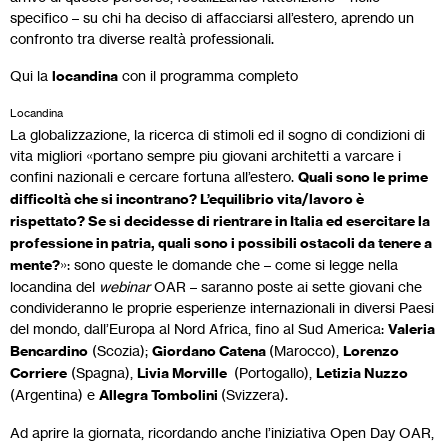
specifico – su chi ha deciso di affacciarsi all’estero, aprendo un
confronto tra diverse realtà professionali.
Qui la
locandina
con il programma completo
Locandina
Download
La globalizzazione, la ricerca di stimoli ed il sogno di condizioni di
vita migliori «portano sempre piu giovani architetti a varcare i
confini nazionali e cercare fortuna all’estero.
Quali sono le prime
difficoltà che si incontrano? L’equilibrio vita/lavoro è
rispettato? Se si decidesse di rientrare in Italia ed esercitare la
professione in patria, quali sono i possibili ostacoli da tenere a
mente?
»: sono queste le domande che – come si legge nella
locandina del
webinar
OAR – saranno poste ai sette giovani che
condivideranno le proprie esperienze internazionali in diversi Paesi
del mondo, dall’Europa al Nord Africa, fino al Sud America:
Valeria
Bencardino
(Scozia);
Giordano Catena
(Marocco),
Lorenzo
Corriere
(Spagna),
Livia Morville
(Portogallo),
Letizia Nuzzo
(Argentina) e
Allegra Tombolini
(Svizzera).
Ad aprire la giornata, ricordando anche l’iniziativa Open Day OAR,