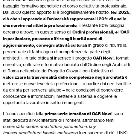
bagaglio formativo spendibile nel corso dell’attività professionale.
Dal 2000 questo apporto si è progressivamente ridotto.
Nel 2025,
ciò che si apprende all’università rappresenta il 20% di quello
che servirà nel attività professionale
; il restante 80% bisogna
cercarlo altrove. In questo senso gli
Ordini professionali, e l’OAR
in particolare, possono offrire agli iscritti corsi di
aggiornamento, convegni attività culturali
in grado di ridurre la
percentuale di fabbisogno di competenze da parte degli
architetti». In tale ottica si inserisce il progetto
OAR Now!
, format
ricreativo, culturale e formativo lanciato dall’Ordine degli Architetti
di Roma nell’ambito del Progetto Giovani, con l’obiettivo di
valorizzare la trasversalità delle competenze degli architetti
e
mettere le nuove leve della professione – a partire dai neo-iscritti e
da chi sta per iscriversi all’albo – nelle condizioni di condividere
conoscenze e informazioni, metterle a sistema e cogliere le
opportunità lavorative in settori emergenti.
I focus specifici della
prima serie tematica di OAR Now!
sono
stati dedicati all’Architettura di Frontiera, affrontando temi
come:
data center, architettura parametrica, tiny
houses, architettura binaria, metaverso
(per saperne di più:
LINK
).