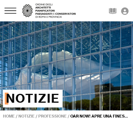
NOTIZIE
HOME
/
NOTIZIE
/
PROFESSIONE
/
OAR NOW! APRE UNA FINESTRA SUL MONDO: I GIOVANI ARCHITETTI ALL’ESTERO – WEBINAR IL 14 DICEMBRE