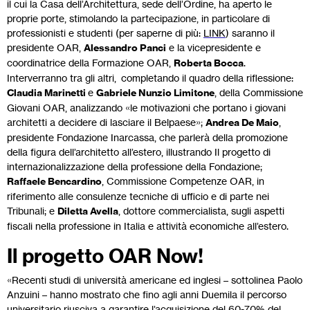
il cui la Casa dell’Architettura, sede dell’Ordine, ha aperto le
proprie porte, stimolando la partecipazione, in particolare di
professionisti e studenti (per saperne di più:
LINK
) saranno il
presidente OAR,
Alessandro Panci
e la vicepresidente e
coordinatrice della Formazione OAR,
Roberta Bocca
.
Interverranno tra gli altri, completando il quadro della riflessione:
Claudia Marinetti
e
Gabriele Nunzio Limitone
, della Commissione
Giovani OAR, analizzando «le motivazioni che portano i giovani
architetti a decidere di lasciare il Belpaese»;
Andrea De Maio
,
presidente Fondazione Inarcassa, che parlerà della promozione
della figura dell’architetto all’estero, illustrando Il progetto di
internazionalizzazione della professione della Fondazione;
Raffaele Bencardino
, Commissione Competenze OAR, in
riferimento alle consulenze tecniche di ufficio e di parte nei
Tribunali; e
Diletta Avella
, dottore commercialista, sugli aspetti
fiscali nella professione in Italia e attività economiche all’estero.
Il progetto OAR Now!
«Recenti studi di università americane ed inglesi – sottolinea Paolo
Anzuini – hanno mostrato che fino agli anni Duemila il percorso
universitario riusciva a garantire l’acquisizione del 60-70% del