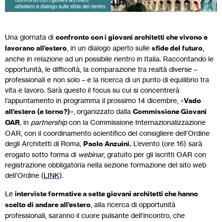
Una giornata di
confronto con i giovani architetti che vivono e
lavorano all’estero
, in un dialogo aperto sulle
sfide del futuro
,
anche in relazione ad un possibile rientro in Italia. Raccontando le
opportunità, le difficoltà, la comparazione tra realtà diverse –
professionali e non solo – e la ricerca di un punto di equilibrio tra
vita e lavoro. Sarà questo il focus su cui si concentrerà
l’appuntamento in programma il prossimo 14 dicembre, «
Vado
all’estero (e torno?)
», organizzato dalla
Commissione Giovani
OAR
, in
partnership
con la Commissione Internazionalizzazione
OAR, con il coordinamento scientifico del consigliere dell’Ordine
degli Architetti di Roma,
Paolo Anzuini.
L’evento (ore 16) sarà
erogato sotto forma di
webinar
, gratuito per gli iscritti OAR con
registrazione obbligatoria nella sezione formazione del sito web
dell’Ordine (
LINK
).
Le
interviste formative a sette giovani architetti che hanno
scelto di andare all’estero
, alla ricerca di opportunità
professionali, saranno il cuore pulsante dell’incontro, che