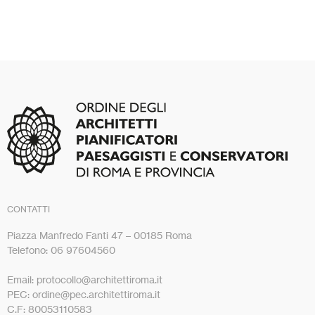
CONTATTI
Piazza Manfredo Fanti 47 – 00185 Roma
Telefono: 06 97604560
Email: protocollo@architettiroma.it
PEC: ordine@pec.architettiroma.it
C.F: 80053110583