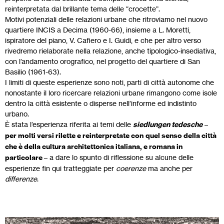
reinterpretata dal brillante tema delle “crocette”.
Motivi potenziali delle relazioni urbane che ritroviamo nel nuovo
quartiere INCIS a Decima (1960-66), insieme a L. Moretti,
ispiratore del piano, V. Cafiero e I. Guidi, e che per altro verso
rivedremo rielaborate nella relazione, anche tipologico-insediativa,
con l’andamento orografico, nel progetto del quartiere di San
Basilio (1961-63).
I limiti di queste esperienze sono noti, parti di città autonome che
nonostante il loro ricercare relazioni urbane rimangono come isole
dentro la città esistente o disperse nell’informe ed indistinto
urbano.
È stata l’esperienza riferita ai temi delle
siedlungen tedesche
–
per molti versi rilette e reinterpretate con
quel senso della città
che è della cultura architettonica italiana, e romana in
particolare
– a dare lo spunto di riflessione su alcune delle
esperienze fin qui tratteggiate per
coerenze
ma anche per
differenze
.