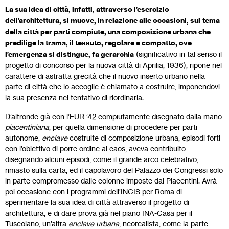
La sua idea di città, infatti, attraverso l’esercizio
dell’architettura, si muove, in relazione alle occasioni, sul
tema
della città per parti compiute, una composizione urbana che
predilige la trama, il tessuto, regolare e compatto, ove
l’emergenza si distingue, fa gerarchia
(significativo in tal senso il
progetto di concorso per la nuova città di Aprilia, 1936), ripone nel
carattere di astratta grecità che il nuovo inserto urbano nella
parte di città che lo accoglie è chiamato a costruire, imponendovi
la sua presenza nel tentativo di riordinarla.
D’altronde già con l’EUR ’42 compiutamente disegnato dalla mano
piacentiniana
, per quella dimensione di procedere per parti
autonome,
enclave
costruite di composizione urbana, episodi forti
con l’obiettivo di porre ordine al caos, aveva contribuito
disegnando alcuni episodi, come il grande arco celebrativo,
rimasto sulla carta, ed il capolavoro del Palazzo dei Congressi solo
in parte compromesso dalle colonne imposte dal Piacentini. Avrà
poi occasione con i programmi dell’INCIS per Roma di
sperimentare la sua idea di città attraverso il progetto di
architettura, e di dare prova già nel piano INA-Casa per il
Tuscolano, un’altra
enclave urbana
, neorealista, come la parte