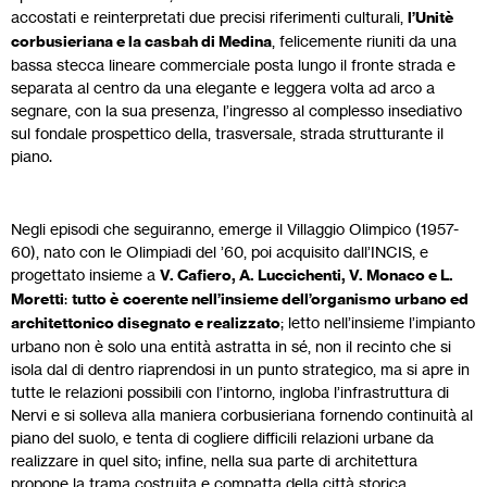
accostati e reinterpretati due precisi riferimenti culturali,
l’Unitè
corbusieriana e la casbah di Medina
, felicemente riuniti da una
bassa stecca lineare commerciale posta lungo il fronte strada e
separata al centro da una elegante e leggera volta ad arco a
segnare, con la sua presenza, l’ingresso al complesso insediativo
sul fondale prospettico della, trasversale, strada strutturante il
piano.
Negli episodi che seguiranno, emerge il Villaggio Olimpico (1957-
60), nato con le Olimpiadi del ’60, poi acquisito dall’INCIS, e
progettato insieme a
V. Cafiero, A. Luccichenti, V. Monaco e L.
Moretti
:
tutto è
coerente nell’insieme dell’organismo urbano ed
architettonico disegnato e realizzato
; letto nell’insieme l’impianto
urbano non è solo una entità astratta in sé, non il recinto che si
isola dal di dentro riaprendosi in un punto strategico, ma si apre in
tutte le relazioni possibili con l’intorno, ingloba l’infrastruttura di
Nervi e si solleva alla maniera corbusieriana fornendo continuità al
piano del suolo, e tenta di cogliere difficili relazioni urbane da
realizzare in quel sito; infine, nella sua parte di architettura
propone la trama costruita e compatta della città storica,