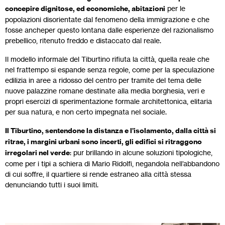
concepire dignitose, ed economiche, abitazioni
per le
popolazioni disorientate dal fenomeno della immigrazione e che
fosse ancheper questo lontana dalle esperienze del razionalismo
prebellico, ritenuto freddo e distaccato dal reale.
Il modello informale del Tiburtino rifiuta la città, quella reale che
nel frattempo si espande senza regole, come per la speculazione
edilizia in aree a ridosso del centro per tramite del tema delle
nuove palazzine romane destinate alla media borghesia, veri e
propri esercizi di sperimentazione formale architettonica, elitaria
per sua natura, e non certo impegnata nel sociale.
Il Tiburtino, sentendone la distanza e l’isolamento, dalla città si
ritrae, i margini urbani sono incerti, gli edifici si ritraggono
irregolari nel verde
: pur brillando in alcune soluzioni tipologiche,
come per i tipi a schiera di Mario Ridolfi, negandola nell’abbandono
di cui soffre, il quartiere si rende estraneo alla città stessa
denunciando tutti i suoi limiti.