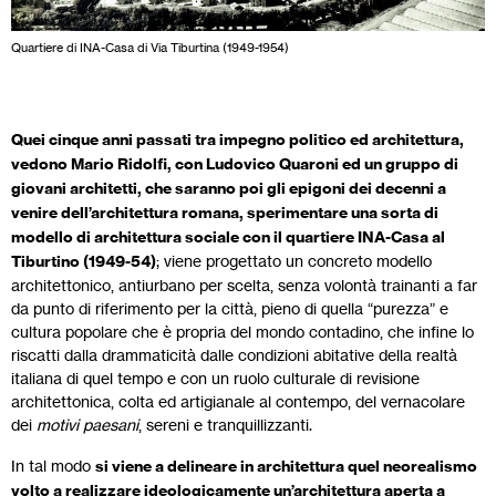
Quartiere di INA-Casa di Via Tiburtina (1949-1954)
Quei cinque anni passati tra impegno politico ed architettura,
vedono Mario Ridolfi, con Ludovico Quaroni ed un gruppo di
giovani architetti, che saranno poi gli epigoni dei decenni a
venire dell’architettura romana, sperimentare una sorta di
modello di architettura sociale con il quartiere INA-Casa al
Tiburtino (1949-54)
; viene progettato un concreto modello
architettonico, antiurbano per scelta, senza volontà trainanti a far
da punto di riferimento per la città, pieno di quella “purezza” e
cultura popolare che è propria del mondo contadino, che infine lo
riscatti dalla drammaticità dalle condizioni abitative della realtà
italiana di quel tempo e con un ruolo culturale di revisione
architettonica, colta ed artigianale al contempo, del vernacolare
dei
motivi paesani
, sereni e tranquillizzanti.
In tal modo
si viene a delineare in architettura quel neorealismo
volto a realizzare ideologicamente un’architettura aperta a