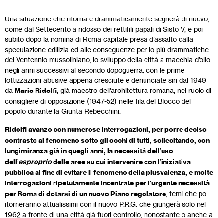
Una situazione che ritorna e drammaticamente segnerà di nuovo,
come dal Settecento a ridosso dei rettifili papali di Sisto V, e poi
subito dopo la nomina di Roma capitale presa d’assalto dalla
speculazione edilizia ed alle conseguenze per lo più drammatiche
del Ventennio mussoliniano, lo sviluppo della città a macchia d’olio
negli anni successivi al secondo dopoguerra, con le prime
lottizzazioni abusive appena cresciute e denunciate sin dal 1949
da
Mario Ridolfi
, già maestro dell’architettura romana, nel ruolo di
consigliere di opposizione (1947-52) nelle fila del Blocco del
popolo durante la Giunta Rebecchini.
Ridolfi avanzò con numerose interrogazioni, per porre deciso
contrasto al fenomeno sotto gli occhi di tutti, sollecitando, con
lungimiranza già in quegli anni, la necessità dell’uso
dell’
esproprio
delle aree su cui intervenire con l’iniziativa
pubblica al fine di evitare il fenomeno della plusvalenza, e molte
interrogazioni ripetutamente incentrate per l’urgente necessità
per Roma di dotarsi di un nuovo Piano regolatore
, temi che po
itorneranno attualissimi con il nuovo P.R.G. che giungerà solo nel
1962 a fronte di una città già fuori controllo, nonostante o anche a