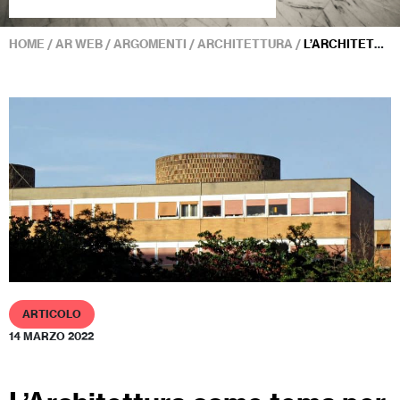
HOME
/
AR WEB
/
ARGOMENTI
/
ARCHITETTURA
/
L’ARCHITETTURA COME TEMA PER ROMA – DI ALDO CANEPONE
ARTICOLO
14 MARZO 2022