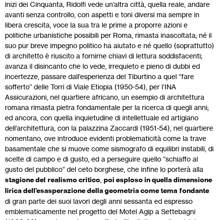
inizi dei Cinquanta, Ridolfi vede un’altra città, quella reale, andare
avanti senza controllo, con aspetti e toni diversi ma sempre in
libera crescita, voce la sua tra le prime a proporre azioni e
politiche urbanistiche possibili per Roma, rimasta inascoltata; né il
suo pur breve impegno politico ha aiutato e né quello (soprattutto)
di architetto è riuscito a fornirne chiavi di lettura soddisfacenti;
avanza il disincanto che lo vede, irrequieto e pieno di dubbi ed
incertezze, passare dall’esperienza del Tiburtino a quel “fare
sofferto” delle Torri di Viale Etiopia (1950-54), per l’INA
Assicurazioni, nel quartiere africano, un esempio di architettura
romana rimasta pietra fondamentale per la ricerca di quegli anni;
ed ancora, con quella inquietudine di intellettuale ed artigiano
dell’architettura, con la palazzina Zaccardi (1951-54), nel quartiere
nomentano, ove introduce evidenti problematicità come la trave
basamentale che si muove come sismografo di equilibri instabili, di
scelte di campo e di gusto, ed a perseguire quello “schiaffo al
gusto del pubblico” del ceto borghese, che infine lo porterà alla
stagione del
realismo critico
,
poi esploso in quella dimensione
lirica dell’esasperazione della geometria come tema
fondante
di gran parte dei suoi lavori degli anni sessanta ed espresso
emblematicamente nel progetto del Motel Agip a Settebagni