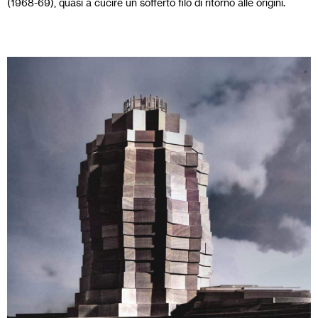
(1968-69), quasi a cucire un sofferto filo di ritorno alle origini.