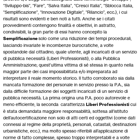
“Sviluppo-bis”, “Fare”, “Salva Italia”, “Cresci Italia”, “Sblocca Italia,
“Semplificazione”, “Innovazione Digitale”, “Rilancio”, ecc.), i cui
risultati sono evidenti e ben noti a tutti. Anche se i citati
provvedimenti contengono finalità e obiettivi, in astratto,
condivisibili, la gran parte di essi hanno concepito la
Semplificazione
solo come una riduzione dei tempi procedurali,
lasciando invariate le incombenze burocratiche, a volte
spostandole dal cittadino, quale utente, agli incaricati di un servizio
di pubblica necessità (Liberi Professionisti), o alla Pubblica
Amministrazione; quest’ultima vittima di sé stessa in quanto nella
maggior parte dei casi impossibilitata e/o impreparata ad
interpretare il reale momento storico. Il tutto corroborato sia dalla
mancata formazione del personale in servizio presso la P.A., sia
dalla difficile formazione dei soggetti incaricati di un servizio di
pubblica necessità. La prima origina una P.A. poco autorevole e
meno efficiente, la seconda caratterizza
Liberi Professionisti
cui
è stata demandata maggiore responsabilità, sottesa all’istituto
dell’autocertificazione non solo di atti certi ed oggettivi (come dati
connessi al regime della proprietà, personali, catastali, destinazioni
urbanistiche, ecc.), ma molto spesso riferibili all’applicazione di
norme di fatto complesse, spesso troppo interpretabili e a volte