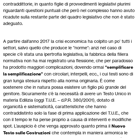
contraddittorie, in quanto figlie di provvedimenti legislativi plurimi
riguardanti questioni puntuali che però nel complesso hanno avuto
ricadute sulla restante parte del quadro legislativo che non è stato
adeguato.
A partire dall’anno 2017 la crisi economica ha colpito un po’ tutti i
settori, salvo quello che produce le “norme”: anzi nel caso di
specie c’è stata una ipertrofia legislativa; la fabbrica della filiera
normativa non ha mai registrato una flessione, che per paradosso
ha prodotto maggiori complicazioni, dovendo ormai
“semplificare
la semplificazione”
con circolari, interpelli, ecc., i cui testi sono di
gran lunga stesura rispetto alla norma originaria. È come
sostenere che in natura possa esistere un figlio più grande del
genitore. Sicuramente c’è la necessità di avere un Testo Unico in
materia Edilizia (oggi T.U.E. – d.P.R. 380/2001), dotato di
organicità e sistematicità, caratteristiche che hanno
contraddistinto solo la fase di prima applicazione del T.U.E., che
con il tempo le ha perse proprio a causa di interventi e modifiche
spot. L’auspicio è che venga approvato quanto prima il
Nuovo
Testo sulle Costruzioni
che contempla in maniera armonica le