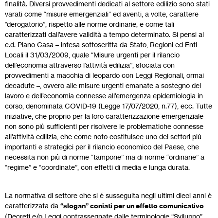
finalità. Diversi provvedimenti dedicati al settore edilizio sono stati
varati come “misure emergenziali” ed aventi, a volte, carattere
“derogatorio”, rispetto alle norme ordinarie, e come tali
caratterizzati dall’avere validità a tempo determinato. Si pensi al
c.d. Piano Casa – intesa sottoscritta da Stato, Regioni ed Enti
Locali il 31/03/2009, quale “Misure urgenti per il rilancio
dell’economia attraverso l’attività edilizia”, sfociata con
provvedimenti a macchia di leopardo con Leggi Regionali, ormai
decadute –, ovvero alle misure urgenti emanate a sostegno del
lavoro e dell’economia connesse all’emergenza epidemiologia in
corso, denominata COVID-19 (Legge 17/07/2020, n.77), ecc. Tutte
iniziative, che proprio per la loro caratterizzazione emergenziale
non sono più sufficienti per risolvere le problematiche connesse
all’attività edilizia, che come noto costituisce uno dei settori più
importanti e strategici per il rilancio economico del Paese, che
necessita non più di norme “tampone” ma di norme “ordinarie” a
“regime” e “coordinate”, con effetti di media e lunga durata.
La normativa di settore che si é susseguita negli ultimi dieci anni è
caratterizzata da
“slogan” coniati per un effetto comunicativo
(Decreti e/o Leggi contrassegnate dalle terminologie “Sviluppo”,