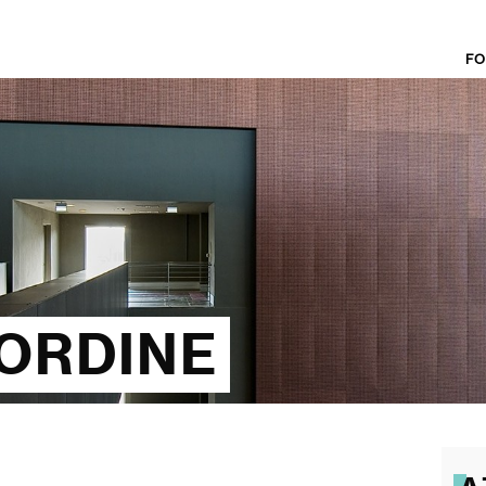
FO
'ORDINE