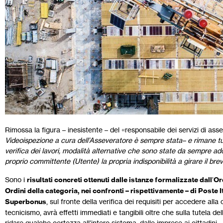
Rimossa la figura – inesistente – del «responsabile dei servizi di asse
Videoispezione a cura dell’Asseveratore è sempre stata– e rimane tut
verifica dei lavori, modalità alternative che sono state da sempre adot
proprio committente (Utente) la propria indisponibilità a girare il bre
Sono i
risultati concreti ottenuti dalle istanze formalizzate dall
’
Or
Ordini della categoria, nei confronti – rispettivamente – di Poste It
Superbonus
, sul fronte della verifica dei requisiti per accedere alla 
tecnicismo, avrà effetti immediati e tangibili oltre che sulla tutela del
ridare qualche certezza all’intero sistema, dalle imprese ai cittadini.