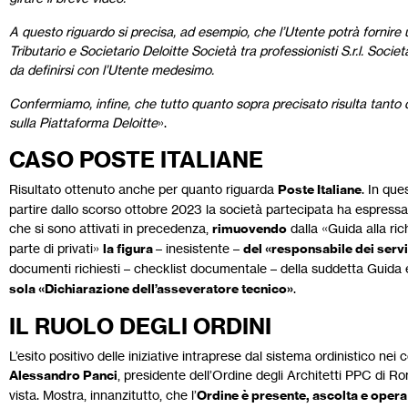
A questo riguardo si precisa, ad esempio, che l’Utente potrà fornire un
Tributario e Societario Deloitte Società tra professionisti S.r.l. Socie
da definirsi con l’Utente medesimo.
Confermiamo, infine, che tutto quanto sopra precisato risulta tanto
sulla Piattaforma Deloitte
».
CASO POSTE ITALIANE
Risultato ottenuto anche per quanto riguarda
Poste Italiane
. In que
partire dallo scorso ottobre 2023 la società partecipata ha espressa
che si sono attivati in precedenza,
rimuovendo
dalla «Guida alla ric
parte di privati»
la figura
– inesistente –
del «responsabile dei serv
documenti richiesti – checklist documentale – della suddetta Guida e
sola «Dichiarazione dell’asseveratore tecnico»
.
IL RUOLO DEGLI ORDINI
L’esito positivo delle iniziative intraprese dal sistema ordinistico ne
Alessandro Panci
, presidente dell’Ordine degli Architetti PPC di R
vista. Mostra, innanzitutto, che l’
Ordine è presente, ascolta e opera a