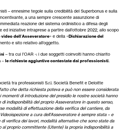
nisti – ennesime tegole sulla credibilità del Superbonus e sulla
ma incentivante, a una sempre crescente assunzione di
’immediata reazione del sistema ordinistico a difesa degli
de ed iniziative intraprese a partire dall’ottobre 2022, allo scopo
 video dell
’
Asseveratore
» e della «
Dichiarazione del
nto e sito relativo all’oggetto.
ini
– tra cui l’OAR -: i due soggetti coinvolti hanno chiarito
a
–
le richieste aggiuntive contestate dai professionisti
.
età tra professionisti S.r.l. Società Benefit e ​Deloitte
fatto che detta richiesta poteva e può non essere considerata
mi momenti di introduzione del presidio le nostre società hanno
i indisponibilità del proprio Asseveratore in questo senso,
se modalità di effettuazione della verifica del cantiere, da
la Videoispezione a cura dell’Asseveratore è sempre stata – e
di verifica dei lavori, modalità alternative che sono state da
o al proprio committente (Utente) la propria indisponibilità a