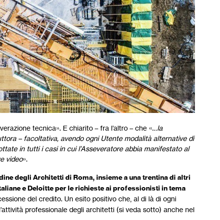
verazione tecnica». E chiarito – fra l’altro – che «…
la
tora – facoltativa, avendo ogni Utente modalità alternative di
tate in tutti i casi in cui l’Asseveratore abbia manifestato al
ve video
».
dine degli Architetti di Roma, insieme a una trentina di altri
aliane e Deloitte per le richieste ai professionisti in tema
cessione del credito. Un esito positivo che, al di là di ogni
l’attività professionale degli architetti (si veda sotto) anche nel