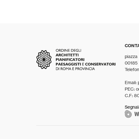
CONTA
piazza
00185
Telefo
Email: 
PEC: o
C.F: 8
Segnal