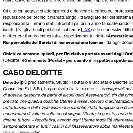
Gli ulteriori aggravi di adempimenti e richieste a carico dei professio
reputazione dei tecnici chiamati, lungo il travagliato iter del siste
responsabilità – erano stati introdotti più di un anno fa scatenando l
iscritti (fra gli articoli pubblicati sul tema:
LINK
) e le successive diffi
di ottenere il «ritiro immediato», rispettivamente, della «
Attestazione
Responsabile dei Servizi di asseverazione tecnica
» da ogni docume
Obiettivo centrato, quindi, per l’iniziativa portata avanti dagli Ord
(Deloitte) ed
eliminato (Poste) – per quanto di rispettiva spettanz
CASO DELOITTE
Deloitte
(più precisamente, Studio Tributario e Societario Deloitte Soci
Consulting S.r.l. S.B.), ha precisato fra l’altro che «
… consapevoli del 
di agevole gestione da parte di alcuni degli Asseveratori, sin dai pri
previsto che qualora qualche Utente avesse ricevuto manifestazione d
l’effettuazione della Videoispezione sarebbe stata fungibile con diver
concordarsi di volta in volta con il singolo Utente; in questo senso 
rimane tuttora – facoltativa, avendo ogni Utente modalità alternative 
sempre adottate in tutti i casi in cui l’Asseveratore abbia manifestat
girare il breve video.