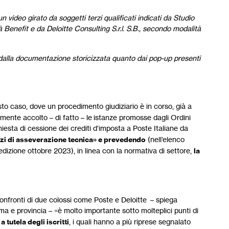
 video girato da soggetti terzi qualificati indicati da Studio
tà Benefit e da Deloitte Consulting S.r.l. S.B., secondo modalità
 dalla documentazione storicizzata quanto dai pop-up presenti
sto caso, dove un procedimento giudiziario è in corso, già a
mente accolto – di fatto – le istanze promosse dagli Ordini
hiesta di cessione dei crediti d’imposta a Poste Italiane da
izi di asseverazione tecnica» e prevedendo
(nell’elenco
dizione ottobre 2023), in linea con la normativa di settore,
la
i confronti di due colossi come Poste e Deloitte – spiega
oma e provincia – «è molto importante sotto molteplici punti di
 tutela degli iscritti
, i quali hanno a più riprese segnalato