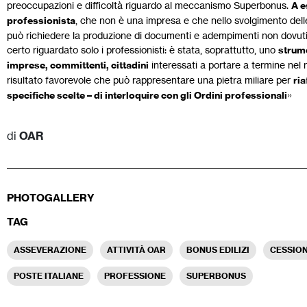
preoccupazioni e difficoltà riguardo al meccanismo Superbonus.
A e
professionista
, che non è una impresa e che nello svolgimento delle 
può richiedere la produzione di documenti e adempimenti non dovuti».
certo riguardato solo i professionisti: è stata, soprattutto, uno
strume
imprese, committenti, cittadini
interessati a portare a termine nel mo
risultato favorevole che può rappresentare una pietra miliare per
ria
specifiche scelte – di interloquire con gli Ordini professionali
»
di
OAR
PHOTOGALLERY
TAG
ASSEVERAZIONE
ATTIVITÀ OAR
BONUS EDILIZI
CESSION
POSTE ITALIANE
PROFESSIONE
SUPERBONUS