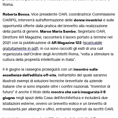
Roma.
Roberta Bocca
, Vice presidente OAR, coordinatrice Commissione
OARPG, interverrà sull’affermazione delle
donne inventrici
e sulle
opportunità offerte dalla pratica del brevetto alla realizzazione
della parità di genere.
Marco Maria Sambo
, Segretario OAR,
Direttore AR Magazine, racconterà il lavoro portato a termine nel
2021 con la pubblicazione di
AR Magazine 122
(
scaricabile
gratuitamente in pdf
), in cui sono raccolti gli esiti di una call
organizzata dall’Ordine degli Architetti Roma, “volta a stimolare la
cultura della proprietà intellettuale in Italia”.
Il 4 giugno la rassegna proseguirà con un
incontro sulle
eccellenze dell’edilizia off-site
, nell’ambito del quale saranno
illustrati esempi di soluzioni tecniche brevettate da aziende
italiane che si sono imposte oltre i confini nazionali. “Inventori di
futuro” è anche il titolo della
mostra che sarà inaugurata il 6
giugno
negli spazi della Casa dell’Architettura e includerà due
istallazioni esterne, ovvero un brevetto eolico e un brevetto di
modularità per alberghi e uffici, entrambi registrati da iscritti OAR.