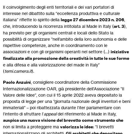
Il coinvolgimento degli enti territoriali e dei vari portatori di
interesse nel dibattito sulla “eccellenza produttiva e culturale
italiana” riflette lo spirito della
legge 27 dicembre 2023 n. 206
,
che, introducendo la ricorrenza intitolata al Made in Italy (
art. 3
),
ha previsto per gli organismi centrali e locali dello Stato la
possibilità di organizzare “nell’ambito della loro autonomia e delle
rispettive competenze, anche in coordinamento con le
associazioni e con gli organismi operanti nel settore (…)
iniziative
finalizzate alla promozione della creatività in tutte le sue forme
e alla difesa e alla valorizzazione del made in Italy”
(
temi.camera.it
).
Paolo Anzuini
, consigliere coordinatore della Commissione
Internazionalizzazione OAR, già presidente dell’Associazione “Il
Valore delle Idee”, con cui il 15 aprile 2022 aveva depositato la
proposta di legge per una “giornata nazionale degli inventori e beni
immateriali” – poi ribattezzata durante l’iter parlamentare con
l’intento di sfruttare l’
appeal
del riferimento al Made in Italy,
auspica una nuova visione del brevetto come strumento che
non si limita a proteggere ma
valorizza le idee
: “I brevetti
internazionalizzano gli architetti.
Gli architetti che depositano