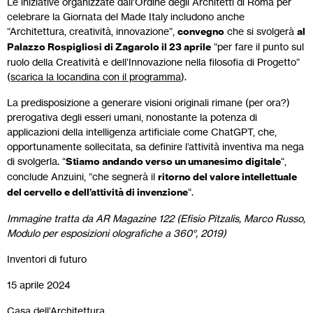
Le iniziative organizzate dall’Ordine degli Architetti di Roma per
celebrare la Giornata del Made Italy includono anche
“Architettura, creatività, innovazione”,
convegno
che si svolgerà
al
Palazzo Rospigliosi di Zagarolo il 23 aprile
“per fare il punto sul
ruolo della Creatività e dell’Innovazione nella filosofia di Progetto”
(
scarica la locandina con il programma
).
La predisposizione a generare visioni originali rimane (per ora?)
prerogativa degli esseri umani, nonostante la potenza di
applicazioni della intelligenza artificiale come ChatGPT, che,
opportunamente sollecitata, sa definire l’attività inventiva ma nega
di svolgerla. “
Stiamo andando verso un umanesimo digitale
“,
conclude Anzuini, “che segnerà il
ritorno del valore intellettuale
del cervello e dell’attività di invenzione
“.
Immagine tratta da AR Magazine 122 (Efisio Pitzalis, Marco Russo,
Modulo per esposizioni olografiche a 360°, 2019)
Inventori di futuro
15 aprile 2024
Casa dell’Architettura,