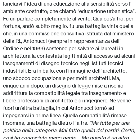
lanciarvi l’ idea di una educazione alla sensibilità verso I’
ambiente costruito; che chiamò “educazione urbanistica”.
Fu un parlare completamente al vento. Qualcos’altro, per
fortuna, andò subito meglio: fu una battaglia vinta quella
che, in una commissione consultiva istituita dal ministero
della P.I., Antonucci (sempre in rappresentanza dell’
Ordine e nel 1969) sostenne per salvare ai laureati in
architettura Ia contestata legittimità di accesso ad alcuni
insegnamenti di disegno tecnico negli istituti tecnici
industriali. Era in ballo, con l’immagine dell’ architetto,
uno sbocco occupazionale per molti architetti. Ma,
cinque anni dopo, un disegno di legge mise a rischio
addirittura Ia compatibilità legale tra insegnamento e
libere professioni di architetto e di ingegnere. Ne venne
fuori un’altra battaglia, in cui Antonucci tornò ad
impegnarsi in prima linea. Quella compatibilità rimase.
insomma, una battaglia dietro I’ altra.
“Ma tutte per una
politica della categoria. Mai fatto quella del partiti. Certo,
così ho conosciuto meno gente.
.
.Ma questo è un altro