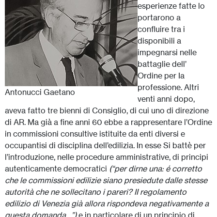
esperienze fatte lo
portarono a
confluire tra i
disponibili a
impegnarsi nelle
battaglie dell’
Ordine per Ia
professione. Altri
Antonucci Gaetano
venti anni dopo,
aveva fatto tre bienni di Consiglio, di cui uno di direzione
di AR. Ma già a fine anni 60 ebbe a rappresentare l’Ordine
in commissioni consultive istituite da enti diversi e
occupantisi di disciplina dell’edilizia. In esse Si battè per
l’introduzione, nelle procedure amministrative, di principi
autenticamente democratici
(“per dirne una: é corretto
che le commissioni edilizie siano presiedute dalle stesse
autorità che ne sollecitano i pareri? II regolamento
edilizio di Venezia già allora rispondeva negativamente a
questa domanda…”)
e in particolare di un principio di