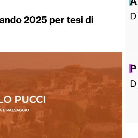
A
D
bando 2025 per tesi di
P
D