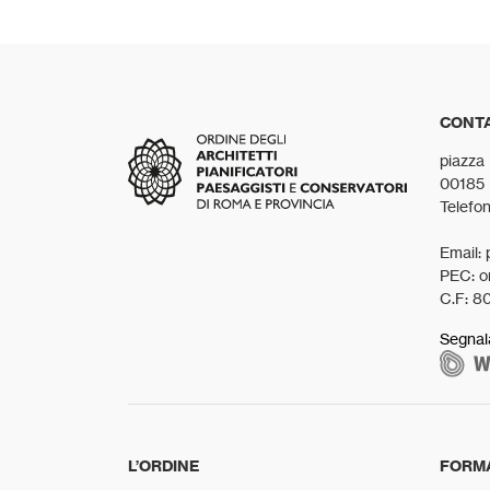
CONTA
piazza
00185
Telefo
Email: 
PEC: o
C.F: 8
Segnal
L’ORDINE
FORM