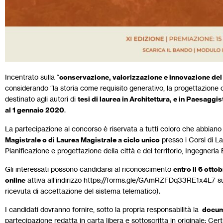
Incentrato sulla “
conservazione, valorizzazione e innovazione del
considerando “la storia come requisito generativo, la progettazione co
destinato agli autori di
tesi di laurea in Architettura, e in Paesaggi
al 1 gennaio 2020
.
La partecipazione al concorso è riservata a tutti coloro che abbiano
Magistrale o di Laurea Magistrale a ciclo unico
presso i Corsi di La
Pianificazione e progettazione della città e del territorio, Ingegneria
Gli interessati possono candidarsi al riconoscimento
entro il 6 ott
online
attiva all’indirizzo https://forms.gle/GAmRZFDq33RE1x4L7 sul 
ricevuta di accettazione del sistema telematico).
I candidati dovranno fornire, sotto la propria responsabilità la
docum
partecipazione redatta in carta libera e sottoscritta in originale; C