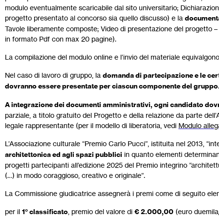
modulo eventualmente scaricabile dal sito universitario; Dichiarazi
progetto presentato al concorso sia quello discusso) e la
documenta
Tavole liberamente composte; Video di presentazione del progetto – 
in formato Pdf con max 20 pagine).
La compilazione del modulo online e l’invio del materiale equivalgono 
Nel caso di lavoro di gruppo, la
domanda di partecipazione e le certif
dovranno essere presentate per ciascun componente del gruppo
A integrazione dei documenti amministrativi, ogni candidato dovrà
parziale, a titolo gratuito del Progetto e della relazione da parte del
legale rappresentante (per il modello di liberatoria, vedi
Modulo alleg
L’Associazione culturale “Premio Carlo Pucci”, istituita nel 2013, “in
architettonica ed agli spazi pubblici
in quanto elementi determinanti
progetti partecipanti all’edizione 2025 del Premio integrino “architet
(…) in modo coraggioso, creativo e originale”.
La Commissione giudicatrice assegnerà i premi come di seguito elen
per il
1° classificato
, premio del valore di
€ 2.000,00
(euro duemila/