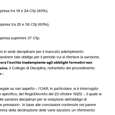
presa tra 19 e 24 Cfp (40%);
mpresa tra 25 e 36 Cfp (60%);
mpresa superiore 37 Cfp.
nato in sede disciplinare per il mancato adempimento
vere tale obbligo per il periodo cui si riferisce la sanzione,
ora l
’
iscritto inadempiente agli obblighi formativi non
ssivo
, il Collegio di Disciplina, nell’ambito del procedimento
e
».
gale su vari aspetto – l’OAR, in particolare, si è interrogato
 specifico, del RegioDecreto del 23 ottobre 1925) -, il quale si
le sanzioni disciplinari per la violazione dell’obbligo di
ve previsioni». In base alle conclusioni contenute nel parere
, prima della declinazione delle varie sanzioni, un riferimento