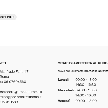
SCIPLINARI
TTI
ORARI DI APERTURA AL PUBB
previo appuntamento
protocollo@architet
 Manfredo Fanti 47
 Roma
Lunedì
09:00 - 13:00
no: 06 97604560
14:30 - 16:30
Mercoledì
09:00 - 13:00
protocollo@architettiroma.it
14:30 - 16:30
rdine@pec.architettiroma.it
Venerdì
09:00 - 13:00
0053110583