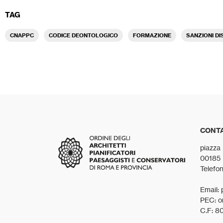
TAG
CNAPPC
CODICE DEONTOLOGICO
FORMAZIONE
SANZIONI DI
CONTA
piazza
00185
Telefo
Email: 
PEC: o
C.F: 8