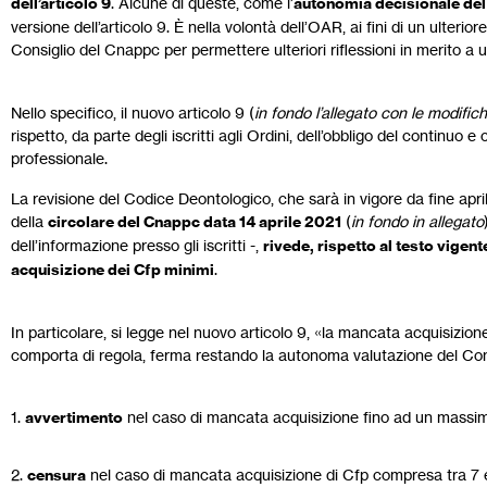
dell’articolo 9
. Alcune di queste, come l’
autonomia decisionale del 
versione dell’articolo 9. È nella volontà dell’OAR, ai fini di un ulterior
Consiglio del Cnappc per permettere ulteriori riflessioni in merito a
Nello specifico, il nuovo articolo 9 (
in fondo l’allegato con le modific
rispetto, da parte degli iscritti agli Ordini, dell’obbligo del contin
professionale.
La revisione del Codice Deontologico, che sarà in vigore da fine april
della
circolare del Cnappc data 14 aprile 2021
(
in fondo in allegato
dell’informazione presso gli iscritti -,
rivede, rispetto al testo vigen
acquisizione dei Cfp minimi
.
In particolare, si legge nel nuovo articolo 9, «la mancata acquisizione 
comporta di regola, ferma restando la autonoma valutazione del Consig
1.
avvertimento
nel caso di mancata acquisizione fino ad un massim
2.
censura
nel caso di mancata acquisizione di Cfp compresa tra 7 