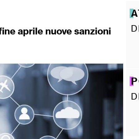
A
D
ine aprile nuove sanzioni
P
D