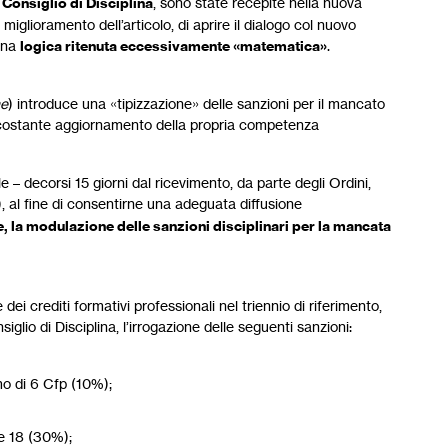
Consiglio di Disciplina
, sono state recepite nella nuova
e miglioramento dell’articolo, di aprire il dialogo col nuovo
 una
logica ritenuta eccessivamente «matematica»
.
he
) introduce una «tipizzazione» delle sanzioni per il mancato
uo e costante aggiornamento della propria competenza
e – decorsi 15 giorni dal ricevimento, da parte degli Ordini,
), al fine di consentirne una adeguata diffusione
te, la modulazione delle sanzioni disciplinari per la mancata
dei crediti formativi professionali nel triennio di riferimento,
lio di Disciplina, l’irrogazione delle seguenti sanzioni:
o di 6 Cfp (10%);
e 18 (30%);