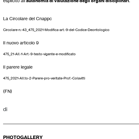
esplicito all’
autonomia di valutazione degli organi disciplinari
.
La Circolare del Cnappc
Circolare-n.-43_475_2021-Modifica-art.-9-del-Codice-Deontologico
Download
Il nuovo articolo 9
475_21-All.-1-Art.-9-testo-vigente-e-modificato
Download
Il parere legale
475_2021-All.to-2-Parere-pro-veritate-Prof.-Colavitti
Download
(FN)
di
PHOTOGALLERY