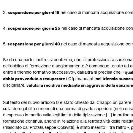
3.
sospensione per giorni 15
nel caso di mancata acquisizione com
4.
sospensione per giorni 25
nel caso di mancata acquisizione co
5.
sospensione per giorni 40
nel caso di mancata acquisizione co
Se da una parte, inoltre, si conferma, che «il professionista sanzio
dell’obbligo di formazione e aggiornamento è comunque tenuto ad assol
entro il triennio formativo successivo», dall’altra si precisa che, «
qual
abbia provveduto a recuperare
i Cfp mancanti
nel triennio succe
disciplinare,
valuta la recidiva mediante un aggravio della sanzion
Sul testo del nuovo articolo 9 è stato chiesto dal Cnappc un parere le
sulla derogabilità o meno di una norma di grado superiore (nello caso
è espresso in merito «alla legittimità della tipizzazione […] in ordine al
formazione continua, anche in relazione alla retroattività delle relati
(rilasciato dal Prof.Giuseppe Colavitti), è stato inserito – tra l’altro -