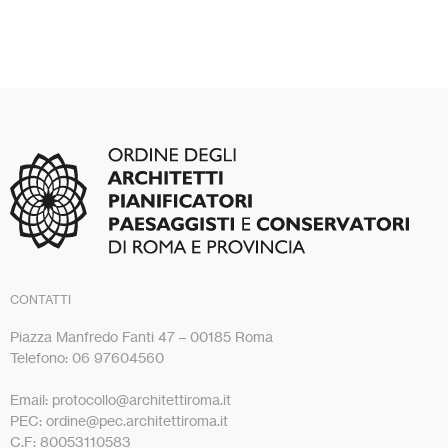
CONTATTI
Piazza Manfredo Fanti 47 – 00185 Roma
Telefono: 06 97604560
Email: protocollo@architettiroma.it
PEC: ordine@pec.architettiroma.it
C.F: 80053110583