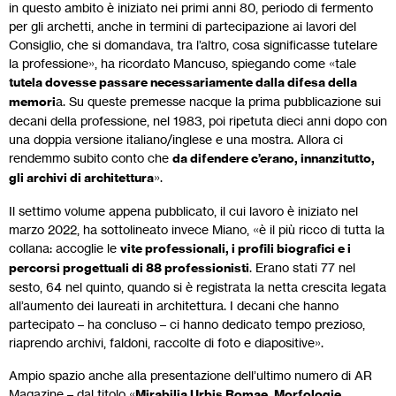
in questo ambito è iniziato nei primi anni 80, periodo di fermento
per gli archetti, anche in termini di partecipazione ai lavori del
Consiglio, che si domandava, tra l’altro, cosa significasse tutelare
la professione», ha ricordato Mancuso, spiegando come «tale
tutela dovesse passare necessariamente dalla difesa della
memori
a. Su queste premesse nacque la prima pubblicazione sui
decani della professione, nel 1983, poi ripetuta dieci anni dopo con
una doppia versione italiano/inglese e una mostra. Allora ci
rendemmo subito conto che
da difendere c’erano, innanzitutto,
gli archivi di architettura
».
Il settimo volume appena pubblicato, il cui lavoro è iniziato nel
marzo 2022, ha sottolineato invece Miano, «è il più ricco di tutta la
collana: accoglie le
vite professionali, i profili biografici e i
percorsi progettuali di 88 professionisti
. Erano stati 77 nel
sesto, 64 nel quinto, quando si è registrata la netta crescita legata
all’aumento dei laureati in architettura. I decani che hanno
partecipato – ha concluso – ci hanno dedicato tempo prezioso,
riaprendo archivi, faldoni, raccolte di foto e diapositive».
Ampio spazio anche alla presentazione dell’ultimo numero di AR
Magazine – dal titolo «
Mirabilia Urbis Romae. Morfologie