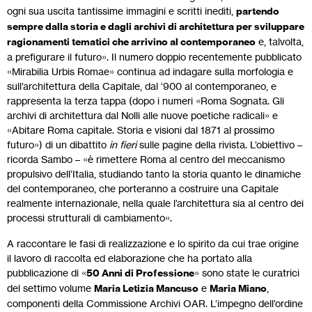
ogni sua uscita tantissime immagini e scritti inediti,
partendo
sempre dalla storia e dagli archivi di architettura per sviluppare
ragionamenti tematici che arrivino al contemporaneo
e, talvolta,
a prefigurare il futuro». Il numero doppio recentemente pubblicato
«Mirabilia Urbis Romae» continua ad indagare sulla morfologia e
sull’architettura della Capitale, dal ‘900 al contemporaneo, e
rappresenta la terza tappa (dopo i numeri «Roma Sognata. Gli
archivi di architettura dal Nolli alle nuove poetiche radicali» e
«Abitare Roma capitale. Storia e visioni dal 1871 al prossimo
futuro») di un dibattito
in fieri
sulle pagine della rivista. L’obiettivo –
ricorda Sambo – «è rimettere Roma al centro del meccanismo
propulsivo dell’Italia, studiando tanto la storia quanto le dinamiche
del contemporaneo, che porteranno a costruire una Capitale
realmente internazionale, nella quale l’architettura sia al centro dei
processi strutturali di cambiamento».
A raccontare le fasi di realizzazione e lo spirito da cui trae origine
il lavoro di raccolta ed elaborazione che ha portato alla
pubblicazione di «
50 Anni di Professione
» sono state le curatrici
del settimo volume
Maria Letizia Mancuso
e
Maria Miano
,
componenti della Commissione Archivi OAR. L’impegno dell’ordine