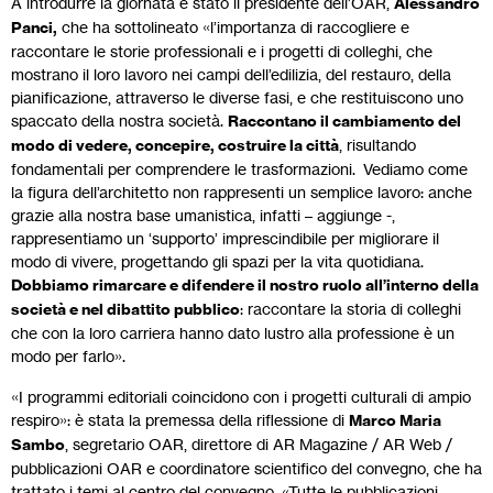
A introdurre la giornata è stato il presidente dell’OAR,
Alessandro
Panci,
che ha sottolineato «l’importanza di raccogliere e
raccontare le storie professionali e i progetti di colleghi, che
mostrano il loro lavoro nei campi dell’edilizia, del restauro, della
pianificazione, attraverso le diverse fasi, e che restituiscono uno
spaccato della nostra società.
Raccontano il cambiamento del
modo di vedere, concepire, costruire la città
, risultando
fondamentali per comprendere le trasformazioni. Vediamo come
la figura dell’architetto non rappresenti un semplice lavoro: anche
grazie alla nostra base umanistica, infatti – aggiunge -,
rappresentiamo un ‘supporto’ imprescindibile per migliorare il
modo di vivere, progettando gli spazi per la vita quotidiana.
Dobbiamo rimarcare e difendere il nostro ruolo all’interno della
società e nel dibattito pubblico
: raccontare la storia di colleghi
che con la loro carriera hanno dato lustro alla professione è un
modo per farlo».
«I programmi editoriali coincidono con i progetti culturali di ampio
respiro»: è stata la premessa della riflessione di
Marco Maria
Sambo
, segretario OAR, direttore di AR Magazine / AR Web /
pubblicazioni OAR e coordinatore scientifico del convegno, che ha
trattato i temi al centro del convegno. «Tutte le pubblicazioni