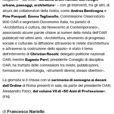
urbane, paesaggi, architetture
» – con gli interventi, tra gli altri, di
alcuni dei collaboratori della rivista, come
Andrea Bentivegna
e
Pino Pasquali
.
Emma Tagliacollo
, Commissione Osservatorio
900 OAR e segretario Docomomo Italia, ha parlato di
«Architettura e cultura, dal Novecento al Contemporaneo»,
associando alcune parole chiave ai numeri della rivista dell’OAR
pubblicati nel ultimi anni. «Architettura, strumento di progresso
sociale e culturale: la diffusione attraverso le riviste d’architettura
e attraverso la costruzione dello spazio» è stato il tema
dell’intervento di
Christian Rocchi
, delegato politiche nazionali
OAR; mentre
Eugenio Perri
, presidente Consiglio di disciplina
OAR, ha trattato delle connessioni tra riviste, pubblicazioni,
formazione e deontologia, «strumenti diversi, stesso obiettivo».
La giornata si è chiusa con la
cerimonia di consegna ai decani
dell
’
Ordine
di Roma presenti in sala, da parte del presidente OAR,
Alessandro Panci,
del volume VII di «50 Anni di Professione»
.
(FN)
di
Francesco Nariello