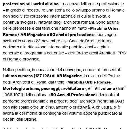
professionisti iscritti all’albo
– essenza dell’ordine professionale
– in grado di ricostruire una storia dello sviluppo urbano di Roma e
non solo, visto l’orizzonte internazionale in cui si è svolta, e
continua svolgersi, l’attività degli architetti romani. Sono alcune
delle premesse e dei temi che hanno animato «
Mirabilia Urbis
Romae / AR Magazine e 50 anni di professione
», convegno
svoltosi lo scorso 23 novembre alla Casa dell’Architettura e
dedicato alla riflessione intorno alle pubblicazioni – e più in
generale al programma editoriale – dell’Ordine degli Architetti PPC
di Roma e provincia.
Nello specifico, in occasione del convegno, sono stati presentati
l’
ultimo numero (127-128) di AR Magazine
, la rivista dell’Ordine
degli Architetti di Roma, dal titolo «
Mirabilia Urbis Romae.
Morfologie urbane, paesaggi, architetture
», e il
VII volume
(anni
1966-1971) della collana «
50 Anni di Professione
» dedicato al
percorso professionale e ai progetti degli architetti iscritti all’OAR
con alle spalle oltre un cinquantennio di attività. A chiusura, si è
svolta la cerimonia di consegna del volume appena pubblicato ai
decani dell’Ordine.