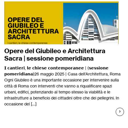
Opere del Giubileo e Architettura
Sacra | sessione pomeridiana
𝗜 𝗰𝗮𝗻𝘁𝗶𝗲𝗿𝗶, 𝗹𝗲 𝗰𝗵𝗶𝗲𝘀𝗲 𝗰𝗼𝗻𝘁𝗲𝗺𝗽𝗼𝗿𝗮𝗻𝗲𝗲 | (𝘀𝗲𝘀𝘀𝗶𝗼𝗻𝗲
𝗽𝗼𝗺𝗲𝗿𝗶𝗱𝗶𝗮𝗻𝗮)26 maggio 2025 | Casa dell’Architettura, Roma
Ogni Giubileo è una importante occasione per intervenire sulla
città di Roma con interventi che vanno a riqualificare spazi
urbani, edifici, potenziando al tempo stesso la viabilità e le
infrastrutture a beneficio dei cittadini oltre che dei pellegrini. In
occasione del […]