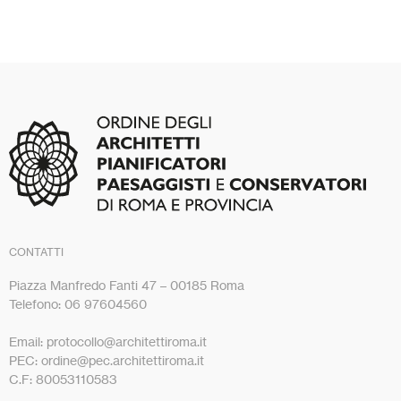
CONTATTI
Piazza Manfredo Fanti 47 – 00185 Roma
Telefono: 06 97604560
Email: protocollo@architettiroma.it
PEC: ordine@pec.architettiroma.it
C.F: 80053110583