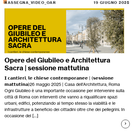
RASSEGNA_VIDEO_OAR
19 GIUGNO 2025
Opere del Giubileo e Architettura
Sacra | sessione mattutina
𝗜 𝗰𝗮𝗻𝘁𝗶𝗲𝗿𝗶, 𝗹𝗲 𝗰𝗵𝗶𝗲𝘀𝗲 𝗰𝗼𝗻𝘁𝗲𝗺𝗽𝗼𝗿𝗮𝗻𝗲𝗲 | (𝘀𝗲𝘀𝘀𝗶𝗼𝗻𝗲
𝗺𝗮𝘁𝘁𝘂𝘁𝗶𝗻𝗮)26 maggio 2025 | Casa dell’Architettura, Roma
Ogni Giubileo è una importante occasione per intervenire sulla
città di Roma con interventi che vanno a riqualificare spazi
urbani, edifici, potenziando al tempo stesso la viabilità e le
infrastrutture a beneficio dei cittadini oltre che dei pellegrini. In
occasione del […]