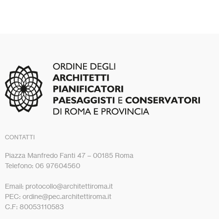
CONTATTI
Piazza Manfredo Fanti 47 – 00185 Roma
Telefono: 06 97604560
Email: protocollo@architettiroma.it
PEC: ordine@pec.architettiroma.it
C.F: 80053110583