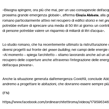
«Bisogna spingere, ora più che mai, per un uso consapevole dell’acqua
prossima grande emergenza globale», afferma
Cinzia Abbate
, alla
romano particolarmente attivo nel recupero di edifici storici e nel
gr
potrebbe evitare di sprecare una media di 50 litri al giorno: un contr
di persone potrebbe valere un risparmio di miliardi di litri d’acqua».
Lo studio romano, che ha recentemente ultimato la ristrutturazione di 
diversi progetti sul fronte del
green building
, nei campi delle energie 
«Al momento – spiega l’architetto – stiamo lavorando anche ad un al
recupero delle coperture anche attraverso l’integrazione delle energie 
dell’acqua piovana».
Anche la situazione generata dall’emergenza Covid19, conclude Abbat
andremo a progettare le abitazioni, che dovranno essere sempre più a
(FN)
https://www.facebook.com/ordinearchitettiroma/videos/1795963