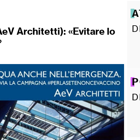
A
D
eV Architetti): «Evitare lo
»
P
D