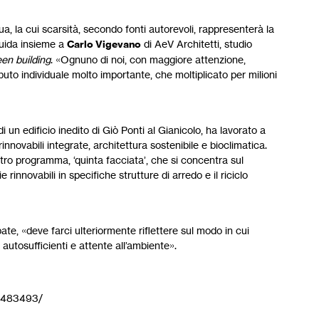
, la cui scarsità, secondo fonti autorevoli, rappresenterà la
 guida insieme a
Carlo Vigevano
di AeV Architetti, studio
een building
. «Ognuno di noi, con maggiore attenzione,
ibuto individuale molto importante, che moltiplicato per milioni
un edificio inedito di Giò Ponti al Gianicolo, ha lavorato a
rinnovabili integrate, architettura sostenibile e bioclimatica.
tro programma, ‘quinta facciata’, che si concentra sul
rinnovabili in specifiche strutture di arredo e il riciclo
e, «deve farci ulteriormente riflettere sul modo in cui
utosufficienti e attente all’ambiente».
46483493/