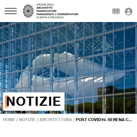
NOTIZIE
HOME
/
NOTIZIE
/
ARCHITETTURA
/
POST COVID19. SERENA CHIARELLI (BRINDISI): «RISPONDERE A NUOVE ESIGENZE DI MODELLI ABITATIVI»