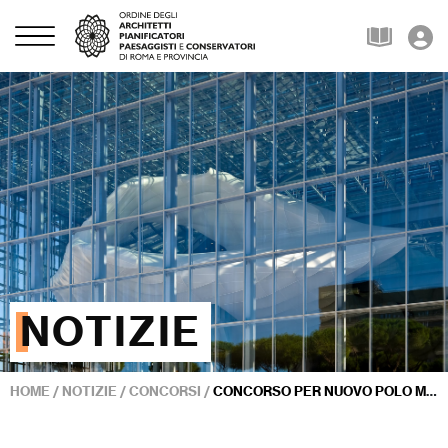
NOTIZIE
HOME
/
NOTIZIE
/
CONCORSI
/
CONCORSO PER NUOVO POLO MUSEALE INTORNO ALLA CASA DI GRAMSCI A GHILARZA (ORISTANO)