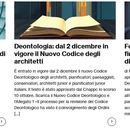
Deontologia: dal 2 dicembre in
F
di
vigore il Nuovo Codice degli
f
architetti
d
È entrato in vigore dal 2 dicembre il nuovo Codice
di
Deontologico degli architetti, pianificatori, paesaggisti,
apr
conservatori, architetti junior e pianificatori junior
Deo
italiani. Il testo è stato approvato dal Cnappc lo scorso
san
10 ottobre. Scarica il Nuovo Codice Deontologico e
all
l’Allegato 1 «Il processo per la revisione del Codice
par
Deontologico ha visto il coinvolgimento degli Ordini
acq
[…]
min