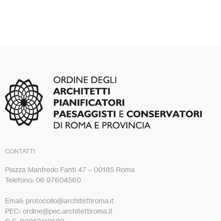
CONTATTI
Piazza Manfredo Fanti 47 – 00185 Roma
Telefono: 06 97604560
Email: protocollo@architettiroma.it
PEC: ordine@pec.architettiroma.it