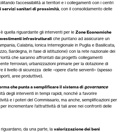
litando l’accessibilità ai territori e i collegamenti con i centri
i servizi sanitari di prossimità
, con il consolidamento delle
è quella riguardante gli interventi per le
Zone Economiche
nvestimenti infrastrutturali
che puntano ad assicurare un
pania; Calabria; Ionica Interregionale in Puglia e Basilicata;
ruzzo; Sardegna, in fase di istituzione) con la rete nazionale dei
priorità che saranno affrontati dai progetti: collegamenti
lmente ferroviari; urbanizzazioni primarie per la dotazione di
are il livello di sicurezza delle «opere d’arte serventi» (spesso
oporti, aree produttive).
orma che punta a semplificare il sistema di
governance
tà degli interventi in tempi rapidi, nonché a favorire
attività e i poteri del Commissario, ma anche, semplificazioni per
 per incrementare l’attrattività di tali aree nei confronti delle
riguardano, da una parte, la
valorizzazione dei beni