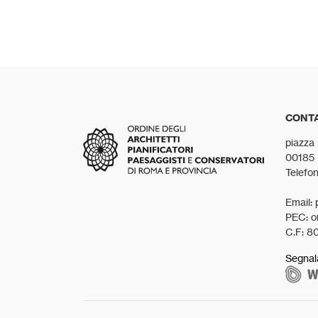
CONTA
piazza
00185
Telefo
Email: 
PEC: o
C.F: 8
Segnal