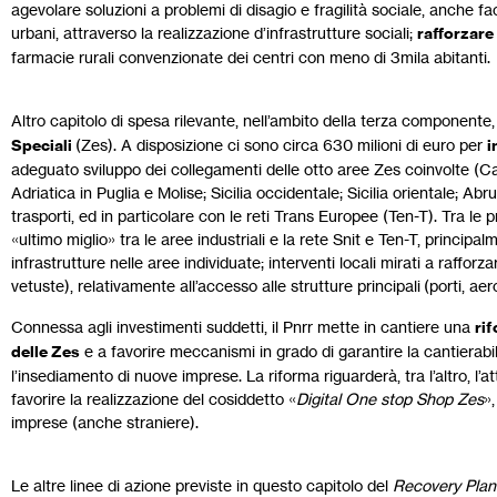
agevolare soluzioni a problemi di disagio e fragilità sociale, anche faci
urbani, attraverso la realizzazione d’infrastrutture sociali;
rafforzare 
farmacie rurali convenzionate dei centri con meno di 3mila abitanti.
Altro capitolo di spesa rilevante, nell’ambito della terza componente, 
Speciali
(Zes). A disposizione ci sono circa 630 milioni di euro per
i
adeguato sviluppo dei collegamenti delle otto aree Zes coinvolte (Cam
Adriatica in Puglia e Molise; Sicilia occidentale; Sicilia orientale; Ab
trasporti, ed in particolare con le reti Trans Europee (Ten-T). Tra le 
«ultimo miglio» tra le aree industriali e la rete Snit e Ten-T, principa
infrastrutture nelle aree individuate; interventi locali mirati a rafforz
vetuste), relativamente all’accesso alle strutture principali (porti, aer
Connessa agli investimenti suddetti, il Pnrr mette in cantiere una
rif
delle Zes
e a favorire meccanismi in grado di garantire la cantierabili
l’insediamento di nuove imprese. La riforma riguarderà, tra l’altro, l’
favorire la realizzazione del cosiddetto «
Digital One stop Shop Zes
»,
imprese (anche straniere).
Le altre linee di azione previste in questo capitolo del
Recovery Plan