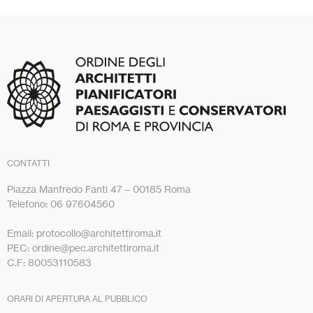
CONTATTI
Piazza Manfredo Fanti 47 – 00185 Roma
Telefono: 06 97604560
Email: protocollo@architettiroma.it
PEC: ordine@pec.architettiroma.it
C.F: 80053110583
ORARI DI APERTURA AL PUBBLICO