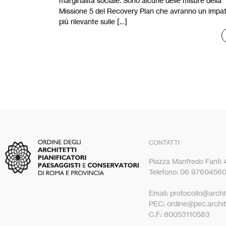
marginalità sociale. Sono alcune delle misure della
Missione 5 del Recovery Plan che avranno un impa
più rilevante sulle […]
CONTATTI
Piazza Manfredo Fanti
Telefono: 06 9760456
Email: protocollo@archit
PEC: ordine@pec.archite
C.F: 80053110583