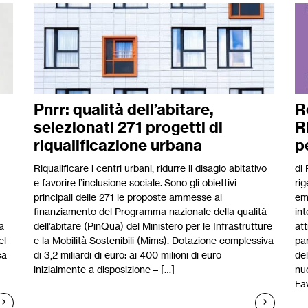
Pnrr: qualità dell’abitare,
R
selezionati 271 progetti di
R
riqualificazione urbana
p
Riqualificare i centri urbani, ridurre il disagio abitativo
di
e favorire l’inclusione sociale. Sono gli obiettivi
rig
principali delle 271 le proposte ammesse al
em
finanziamento del Programma nazionale della qualità
int
a
dell’abitare (PinQua) del Ministero per le Infrastrutture
at
el
e la Mobilità Sostenibili (Mims). Dotazione complessiva
pa
ca
di 3,2 miliardi di euro: ai 400 milioni di euro
del
inizialmente a disposizione – […]
nuo
Fa