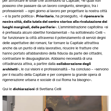
per affrontare le sfide che attendono la Capitale, «le quali non
possono che passare da un lavoro congiunto, sinergico, tra i
professionisti – ogni giorno al lavoro per progettare la nostra città
– e la parte politica».
Prioritario
, ha proseguito, «è
ripensare la
nostra città, dalla tutela del centro storico alla rivalutazione dei
luoghi marginali, delle periferie
». L’amministrazione capitolina «si
è prefissata alcuni obiettivi fondamentali – ha sottolineato Celli -:
far funzionare la città attraverso il potenziamento di servizi degni
delle aspettative dei romani, far tornare la Capitale attrattiva
anche da un punto di vista lavorativo, ricucire le fratture che
hanno portato all’abbandono della fiducia da parte dei cittadini,
contrastare le disuguaglianze. Abbiamo necessità di una
cittadinanza attiva, a partire dalla
collaborazione degli
architetti
», le cui visioni e professionalità – ha concluso – «servono
per il riscatto della Capitale e per compiere la grande opera di
rigenerazione urbana e sociale di cui Roma ha bisogno».
Qui le
dichiarazioni
di Svetlana Celli