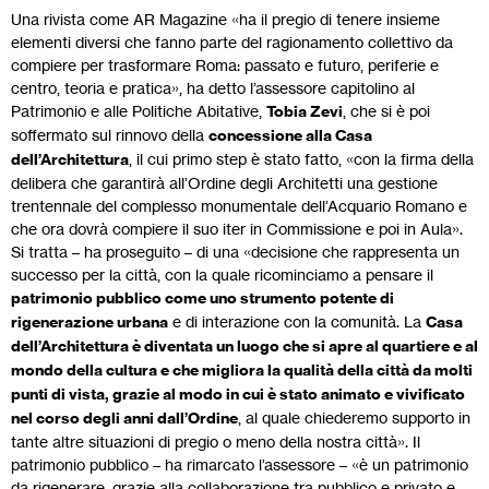
Una rivista come AR Magazine «ha il pregio di tenere insieme
elementi diversi che fanno parte del ragionamento collettivo da
compiere per trasformare Roma: passato e futuro, periferie e
centro, teoria e pratica», ha detto l’assessore capitolino al
Patrimonio e alle Politiche Abitative,
Tobia Zevi
, che si è poi
soffermato sul rinnovo della
concessione alla Casa
dell’Architettura
, il cui primo step è stato fatto, «con la firma della
delibera che garantirà all’Ordine degli Architetti una gestione
trentennale del complesso monumentale dell’Acquario Romano e
che ora dovrà compiere il suo iter in Commissione e poi in Aula».
Si tratta – ha proseguito – di una «decisione che rappresenta un
successo per la città, con la quale ricominciamo a pensare il
patrimonio pubblico come uno strumento potente di
rigenerazione urbana
e di interazione con la comunità. La
Casa
dell’Architettura è diventata un luogo che si apre al quartiere e al
mondo della cultura e che migliora la qualità della città da molti
punti di vista, grazie al modo in cui è stato animato e vivificato
nel corso degli anni dall’Ordine
, al quale chiederemo supporto in
tante altre situazioni di pregio o meno della nostra città». Il
patrimonio pubblico – ha rimarcato l’assessore – «è un patrimonio
da rigenerare, grazie alla collaborazione tra pubblico e privato e