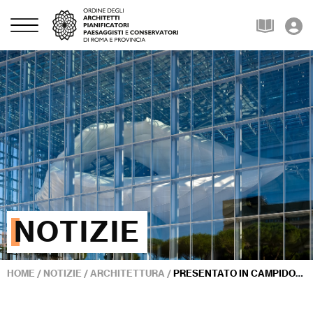
NOTIZIE
HOME
/
NOTIZIE
/
ARCHITETTURA
/
PRESENTATO IN CAMPIDOGLIO AR MAGAZINE «MIRABILIA URBIS»: VISIONE, SINERGIE E CONFRONTO SUL FUTURO DI ROMA