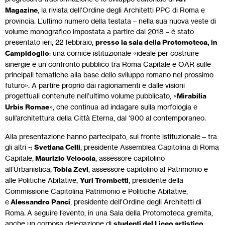
Magazine
, la rivista dell’Ordine degli Architetti PPC di Roma e
provincia. L’ultimo numero della testata – nella sua nuova veste di
volume monografico impostata a partire dal 2018 – è stato
presentato ieri, 22 febbraio,
presso la sala della Protomoteca, in
Campidoglio
: una cornice istituzionale «ideale per costruire
sinergie e un confronto pubblico tra Roma Capitale e OAR sulle
principali tematiche alla base dello sviluppo romano nel prossimo
futuro». A partire proprio dai ragionamenti e dalle visioni
progettuali contenute nell’ultimo volume pubblicato, «
Mirabilia
Urbis Romae
», che continua ad indagare sulla morfologia e
sull’architettura della Città Eterna, dal ‘900 al contemporaneo.
Alla presentazione hanno partecipato, sul fronte istituzionale – tra
gli altri -:
Svetlana Celli
, presidente Assemblea Capitolina di Roma
Capitale;
Maurizio Veloccia
, assessore capitolino
all’Urbanistica;
Tobia Zevi
, assessore capitolino al Patrimonio e
alle Politiche Abitative;
Yuri Trombetti
, presidente della
Commissione Capitolina Patrimonio e Politiche Abitative;
e
Alessandro Panci
, presidente dell’Ordine degli Architetti di
Roma. A seguire l’evento, in una Sala della Protomoteca gremita,
anche un corposa delegazione di
studenti del Liceo artistico