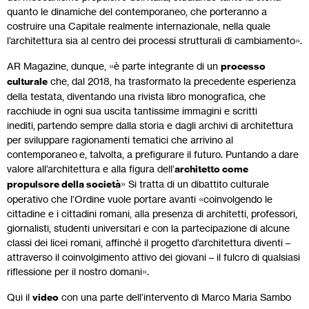
quanto le dinamiche del contemporaneo, che porteranno a
costruire una Capitale realmente internazionale, nella quale
l’architettura sia al centro dei processi strutturali di cambiamento».
AR Magazine, dunque, «è parte integrante di un
processo
culturale
che, dal 2018, ha trasformato la precedente esperienza
della testata, diventando una rivista libro monografica, che
racchiude in ogni sua uscita tantissime immagini e scritti
inediti, partendo sempre dalla storia e dagli archivi di architettura
per sviluppare ragionamenti tematici che arrivino al
contemporaneo e, talvolta, a prefigurare il futuro. Puntando a dare
valore all’architettura e alla figura dell’
architetto come
propulsore della società
» Si tratta di un dibattito culturale
operativo che l’Ordine vuole portare avanti «coinvolgendo le
cittadine e i cittadini romani, alla presenza di architetti, professori,
giornalisti, studenti universitari e con la partecipazione di alcune
classi dei licei romani, affinché il progetto d’architettura diventi –
attraverso il coinvolgimento attivo dei giovani – il fulcro di qualsiasi
riflessione per il nostro domani».
Qui il
video
con una parte dell’intervento di Marco Maria Sambo