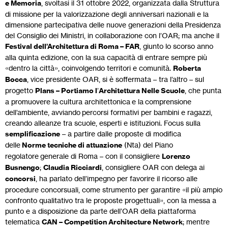
e Memoria
, svoltasi il 31 ottobre 2022, organizzata dalla Struttura
di missione per la valorizzazione degli anniversari nazionali e la
dimensione partecipativa delle nuove generazioni della Presidenza
del Consiglio dei Ministri, in collaborazione con l’OAR; ma anche il
Festival dell’Architettura di Roma – FAR
, giunto lo scorso anno
alla quinta edizione, con la sua capacità di entrare sempre più
«dentro la città», coinvolgendo territori e comunità.
Roberta
Bocca
, vice presidente OAR, si è soffermata – tra l’altro – sul
progetto
Plans – Portiamo l
’
Architettura Nelle Scuole
, che punta
a promuovere la cultura architettonica e la comprensione
dell’ambiente, avviando percorsi formativi per bambini e ragazzi,
creando alleanze tra scuole, esperti e istituzioni. Focus sulla
semplificazione
– a partire dalle proposte di modifica
delle
Norme tecniche di attuazione
(Nta) del Piano
regolatore generale di Roma – con il consigliere
Lorenzo
Busnengo
;
Claudia Ricciardi
, consigliere OAR con delega ai
concorsi
, ha parlato dell’impegno per favorire il ricorso alle
procedure concorsuali, come strumento per garantire «il più ampio
confronto qualitativo tra le proposte progettuali», con la messa a
punto e a disposizione da parte dell’OAR della piattaforma
telematica
CAN – Competition Architecture Network
; mentre