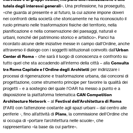
tutela degli interessi generali
». Una professione, ha proseguito,
«che guarda al presente e al futuro, la cui azione impone doveri
nei confronti della società che storicamente ne ha riconosciuto il
ruolo primario nelle trasformazioni fisiche del territorio, nella
pianificazione e nella conservazione dei paesaggi, naturali e
urbani, nonché del patrimonio storico e artistico». Panci ha
ricordato alcune delle iniziative messe in campo dall’Ordine, anche
attraverso il dialogo con i soggetti istituzionali coinvolti: dall’
Urban
Center di Roma
– che sarà il luogo di conoscenza e confronto su
tutto quel che sta accadendo all’interno della città – alla
Consulta
tra Roma Capitale e l
’
Ordine degli Architetti
per indirizzare i
processi di rigenerazione e trasformazione urbana, dai concorsi di
progettazione, come strumento principe per favorire la qualità dei
progetti – e a sostegno del quale l’OAR ha messo a punto e a
disposizione la piattaforma telematica
CAN Competition
Architecture Network
– al
Festival dell’Architettura di Roma
(FAR) con l’attenzione costante agli spazi urbani – dal centro alle
periferie -, fino all’attività di
Plans
, la commissione dell’Ordine che
si occupa di «portare l’architettura nelle scuole», che
rappresentano «la base da cui partire».