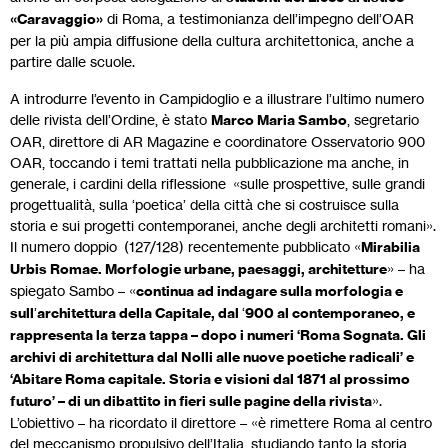
«Caravaggio»
di Roma, a testimonianza dell’impegno dell’OAR
per la più ampia diffusione della cultura architettonica, anche a
partire dalle scuole.
A introdurre l’evento in Campidoglio e a illustrare l’ultimo numero
delle rivista dell’Ordine, è stato
Marco Maria Sambo
, segretario
OAR, direttore di AR Magazine e coordinatore Osservatorio 900
OAR, toccando i temi trattati nella pubblicazione ma anche, in
generale, i cardini della riflessione «sulle prospettive, sulle grandi
progettualità, sulla ‘poetica’ della città che si costruisce sulla
storia e sui progetti contemporanei, anche degli architetti romani».
Il numero doppio (127/128) recentemente pubblicato «
Mirabilia
Urbis Romae. Morfologie urbane, paesaggi, architetture
» – ha
spiegato Sambo – «
continua ad indagare sulla morfologia e
sull
’
architettura della Capitale, dal
‘
900 al contemporaneo, e
rappresenta la terza tappa – dopo i numeri ‘Roma Sognata. Gli
archivi di architettura dal Nolli alle nuove poetiche radicali’ e
‘Abitare Roma capitale. Storia e visioni dal 1871 al prossimo
futuro’ – di un dibattito in fieri sulle pagine della rivista
».
L’obiettivo – ha ricordato il direttore – «è rimettere Roma al centro
del meccanismo propulsivo dell’Italia, studiando tanto la storia